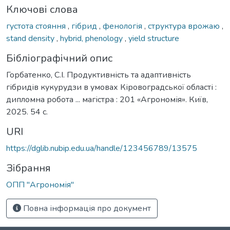
Ключові слова
густота стояння
,
гібрид
,
фенологія
,
структура врожаю
,
stand density
,
hybrid, phenology
,
yield structure
Бібліографічний опис
Горбатенко, С.І. Продуктивність та адаптивність
гібридів кукурудзи в умовах Кіровоградської області :
дипломна робота ... магістра : 201 «Агрономія». Київ,
2025. 54 с.
URI
https://dglib.nubip.edu.ua/handle/123456789/13575
Зібрання
ОПП "Агрономія"
Повна інформація про документ