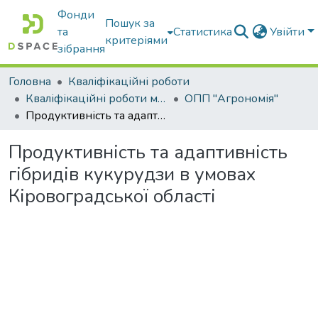
Фонди
Пошук за
та
Статистика
Увійти
критеріями
зібрання
Головна
Кваліфікаційні роботи
Кваліфікаційні роботи магістрів
ОПП "Агрономія"
Продуктивність та адаптивність гібридів кукурудзи в умовах Кіровоградської області
Продуктивність та адаптивність
гібридів кукурудзи в умовах
Кіровоградської області