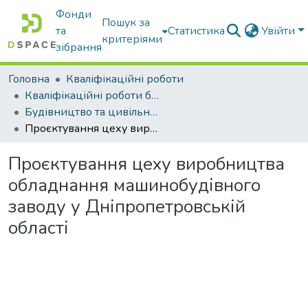
Фонди
Пошук за
та
Статистика
Увійти
критеріями
зібрання
Головна
Кваліфікаційні роботи
Кваліфікаційні роботи бакалаврів
Будівництво та цивільна інженерія
Проєктування цеху виробництва обладнання машинобудівного заводу у Дніпропетровській області
Проєктування цеху виробництва
обладнання машинобудівного
заводу у Дніпропетровській
області