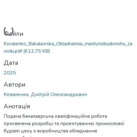
Вантажиться...
Файли
Kovalenko_Bakalavrska_Obladnannia_mashynobudivnoho_za
vodu.pdf
(612,75 KB)
Дата
2025
Автори
Коваленко, Дмітрій Олександрович
Анотація
Подана бакалаврська кваліфікаційна робота
присвячена розробці та проектуванню промислової
будівлі цеху з виробництва обладнання