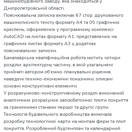
машинобудівного заводу, яка знаходиться у
Дніпропетровській області.
Пояснювальна записка включає 67 стор. друкованого
машинописного тексту формату А4 та 05 графічних
креслень, оформлених у програмному комплексі
AutoCAD на листах формату А1, представлених на
графічних листах формату А3 у додатках
пояснювальної записки.
Бакалаврська кваліфікаційна робота містить чотири
розділи: архітектурну частину, в якій узагальнені
прийняті автором об’ємно-планувальні рішення,
наведені техніко-економічні показники, описані
основні конструктивні елементи.
У розрахунково-конструктивному розділі виконаний
аналітичних розрахунок залізобетонної плити покриття
за граничними станами першої та другої групи.
Технологія будівельного виробництва включала
розробку технологічної карти на монтаж ферм та плит
покриття. Розроблений будгенплан та календарний