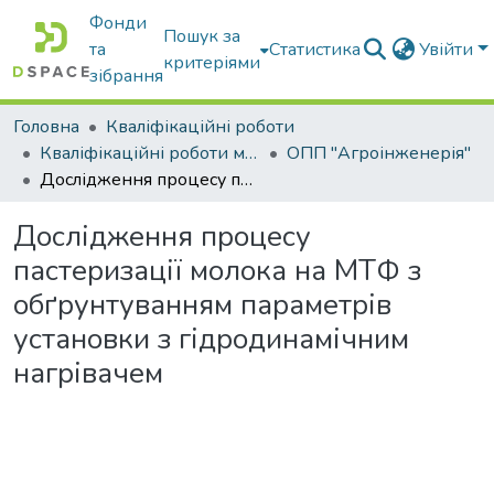
Фонди
Пошук за
та
Статистика
Увійти
критеріями
зібрання
Головна
Кваліфікаційні роботи
Кваліфікаційні роботи магістрів
ОПП "Агроінженерія"
Дослідження процесу пастеризації молока на МТФ з обґрунтуванням параметрів установки з гідродинамічним нагрівачем
Дослідження процесу
пастеризації молока на МТФ з
обґрунтуванням параметрів
установки з гідродинамічним
нагрівачем