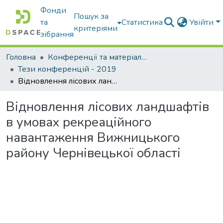
Фонди
Пошук за
та
Статистика
Увійти
критеріями
зібрання
Головна
Конференції та матеріали конференцій
Тези конференцій - 2019
Відновлення лісових ландшафтів в умовах рекреаційного навантаження Вижницького району Чернівецької області
Відновлення лісових ландшафтів
в умовах рекреаційного
навантаження Вижницького
району Чернівецької області