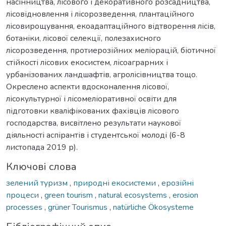
насінництва, лісового і декоративного розсадництва,
лісовідновлення і лісорозведення, плантаційного
лісовирощування, екоадаптаційного відтворення лісів,
ботаніки, лісової селекції, полезахисного
лісорозведення, протиерозійних меліорацій, біотичної
стійкості лісових екосистем, лісоаграрних і
урбанізованих ландшафтів, агролісівництва тощо.
Окреслено аспекти вдосконалення лісової,
лісокультурної і лісомеліоративної освіти для
підготовки кваліфікованих фахівців лісового
господарства, висвітлено результати наукової
діяльності аспірантів і студентської молоді (6-8
листопада 2019 р).
Ключові слова
зелений туризм
,
природні екосистеми
,
ерозійні
процеси
,
green tourism
,
natural ecosystems
,
erosion
processes
,
grüner Tourismus
,
natürliche Ökosysteme