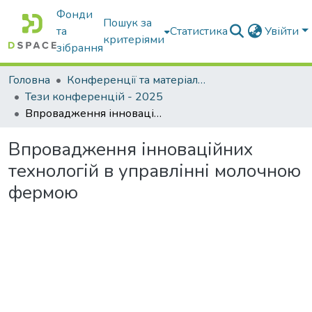
Фонди
Пошук за
та
Статистика
Увійти
критеріями
зібрання
Головна
Конференції та матеріали конференцій
Тези конференцій - 2025
Впровадження інноваційних технологій в управлінні молочною фермою
Впровадження інноваційних
технологій в управлінні молочною
фермою