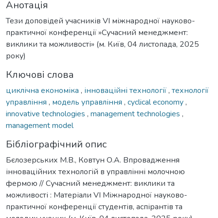
Анотація
Тези доповідей учасників VI міжнародної науково-
практичної конференції »Cучасний менеджмент:
виклики та можливості» (м. Київ, 04 листопада, 2025
року)
Ключові слова
циклічна економіка
,
інноваційні технології
,
технології
управління
,
модель управління
,
cyclical economy
,
innovative technologies
,
management technologies
,
management model
Бібліографічний опис
Бєлозерських М.В., Ковтун О.А. Впровадження
інноваційних технологій в управлінні молочною
фермою // Cучасний менеджмент: виклики та
можливості : Матеріали VІ Міжнародної науково-
практичної конференції студентів, аспірантів та