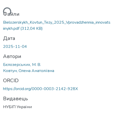
ься...
Файли
Bielozerskykh_Kovtun_Tezy_2025_Vprovadzhennia_innovats
iinykh.pdf
(312,04 KB)
Дата
2025-11-04
Автори
Бєлозерських, М. В.
Ковтун, Олена Анатоліївна
ORCID
https://orcid.org/0000-0003-2142-928X
Видавець
НУБІП України