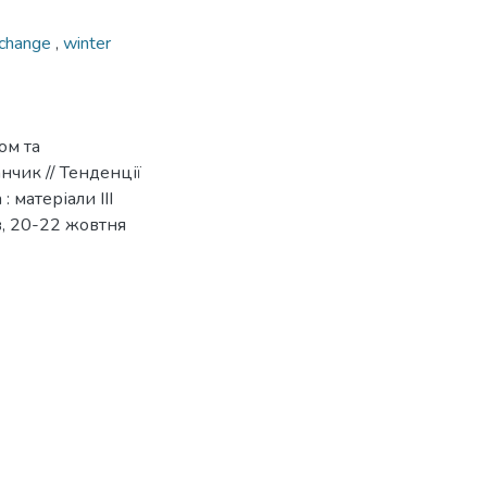
 change
,
winter
ом та
нчик // Тенденції
: матеріали IIІ
в, 20-22 жовтня