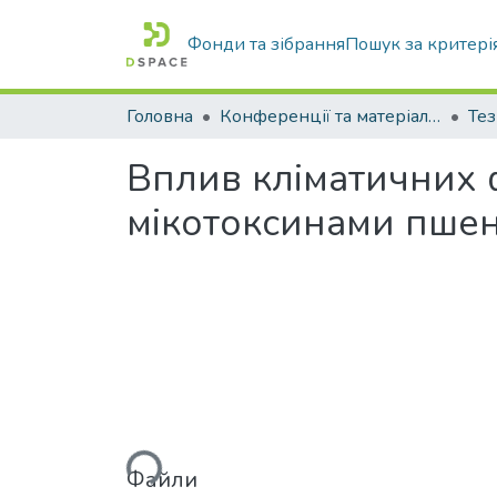
Фонди та зібрання
Пошук за критері
Головна
Конференції та матеріали конференцій
Тез
Вплив кліматичних 
мікотоксинами пшен
Вантажиться...
Файли