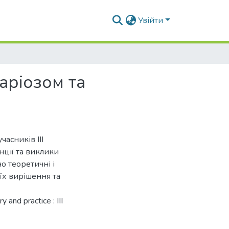
Увійти
аріозом та
асників IIІ
нції та виклики
но теоретичні і
їх вирішення та
 and practice : III