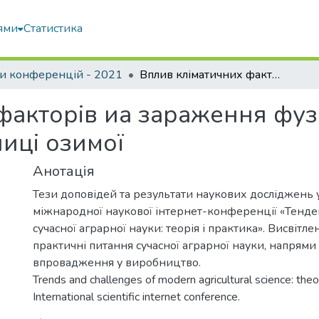
ями
Статистика
и конференцій - 2021
Вплив кліматичних факторів иа зараження фузаріозом та мікотоксинами пшениці озимої
факторів иа зараження фуз
иці озимої
Анотація
Тези доповідей та результати наукових досліджень уч
міжнародної наукової інтернет-конференції «Тенде
сучасної аграрної науки: теорія і практика». Висвітле
практичні питання сучасної аграрної науки, напрями 
впровадження у виробництво.
Trends and challenges of modern agricultural science: theory
International scientific internet conference.