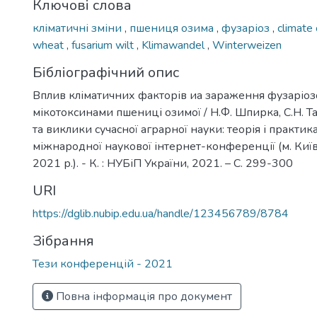
Ключові слова
кліматичні зміни
,
пшениця озима
,
фузаріоз
,
climate
wheat
,
fusarium wilt
,
Klimawandel
,
Winterweizen
Бібліографічний опис
Вплив кліматичних факторів иа зараження фузаріоз
мікотоксинами пшениці озимої / Н.Ф. Шпирка, С.H. Та
та виклики сучасної аграрної науки: теорія і практика 
міжнародної наукової інтернет-конференції (м. Киї
2021 р.). - К. : НУБіП України, 2021. – С. 299-300
URI
https://dglib.nubip.edu.ua/handle/123456789/8784
Зібрання
Тези конференцій - 2021
Повна інформація про документ