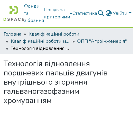
Фонди
Пошук за
та
Статистика
Увійти
критеріями
зібрання
Головна
Кваліфікаційні роботи
Кваліфікаційні роботи магістрів
ОПП "Агроінженерія"
Технологія відновлення поршневих пальців двигунів внутрішнього згоряння гальваногазофазним хромуванням
Технологія відновлення
поршневих пальців двигунів
внутрішнього згоряння
гальваногазофазним
хромуванням