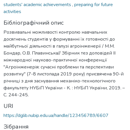
students' academic achievements
,
preparing for future
activities
Бібліографічний опис
Розвивальні можливості контролю навчальних
досягнень студентів у формуванні їх готовності до
майбутньої діяльності в галузі агроінженерії / М.М.
Бондар, О.В. Плавинська// Збірник тез доповідей ІІ
міжнародної науково-практичної конференції
"Агроінженерія: сучасні проблеми та перспективи
розвитку" (7-8 листопада 2019 року) присвячена 90-й
річниці з дня заснування механіко-технологічного
факультету НУБіП України - К. : НУБіП України, 2019. –
С. 244-245.
URI
https://dglib.nubip.edu.ua/handle/123456789/6607
Зібрання