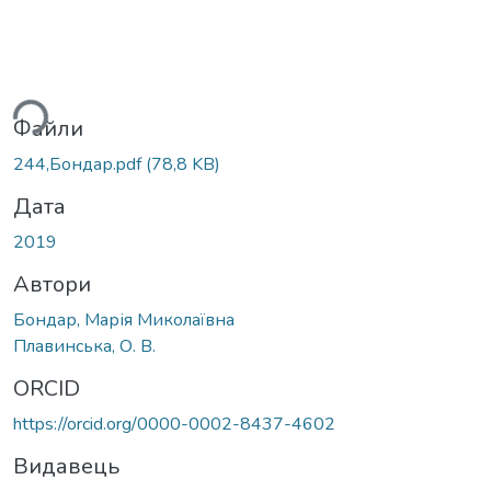
ься...
Файли
244,Бондар.pdf
(78,8 KB)
Дата
2019
Автори
Бондар, Марія Миколаївна
Плавинська, О. В.
ORCID
https://orcid.org/0000-0002-8437-4602
Видавець