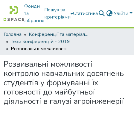
Фонди
Пошук за
та
Статистика
Увійти
критеріями
зібрання
Головна
Конференції та матеріали конференцій
Тези конференцій - 2019
Розвивальні можливості контролю навчальних досягнень студентів у формуванні їх готовності до майбутньої діяльності в галузі агроінженерії
Розвивальні можливості
контролю навчальних досягнень
студентів у формуванні їх
готовності до майбутньої
діяльності в галузі агроінженерії