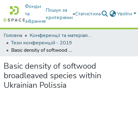
Фонди
Пошук за
та
Статистика
Увійти
критеріями
зібрання
Головна
Конференції та матеріали конференцій
Тези конференцій - 2019
Basic density of softwood broadleaved species within Ukrainian Polissia
Basic density of softwood
broadleaved species within
Ukrainian Polissia