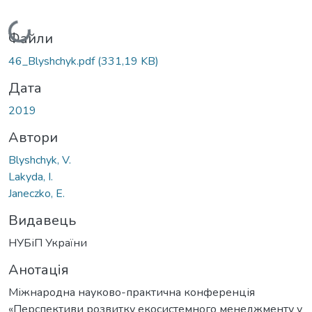
Вантажиться...
Файли
46_Blyshchyk.pdf
(331,19 KB)
Дата
2019
Автори
Blyshchyk, V.
Lakyda, I.
Janeczko, E.
Видавець
НУБіП України
Анотація
Міжнародна науково-практична конференція
«Перспективи розвитку екосистемного менеджменту у