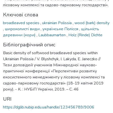
лісовому комплексі та садово-парковому господарстві».
Ключові слова
broadleaved species
,
ukrainian Polissia
,
wood (bark) density
,
широколисті види
,
українське Полісся
,
щільність
деревини (кори)
,
Laubbaumarten
,
Holz (Rinde) Dichte
Бібліографічний опис
Basic density of softwood broadleaved species within
Ukrainian Polissia / V. Blyshchyk, I. Lakyda, E. Janeczko //
Тези доповідей учасників Міжнародної науково-
практичної конференції «Перспективи розвитку
екосистемного менеджменту у лісовому комплексі та
садово-парковому господарстві» (18-19 квітня 2019
року). - К. : НУБіП України, 2019. – С. 46
URI
https://dglib.nubip.edu.ua/handle/123456789/9006