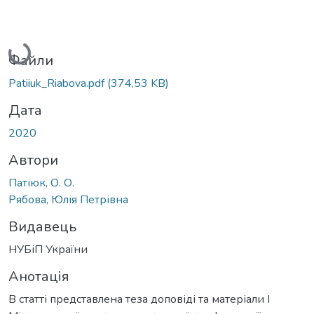
Вантажиться...
Файли
Patiiuk_Riabova.pdf
(374,53 KB)
Дата
2020
Автори
Патіюк, О. О.
Рябова, Юлія Петрівна
Видавець
НУБіП України
Анотація
В статті представлена теза доповіді та матеріали І