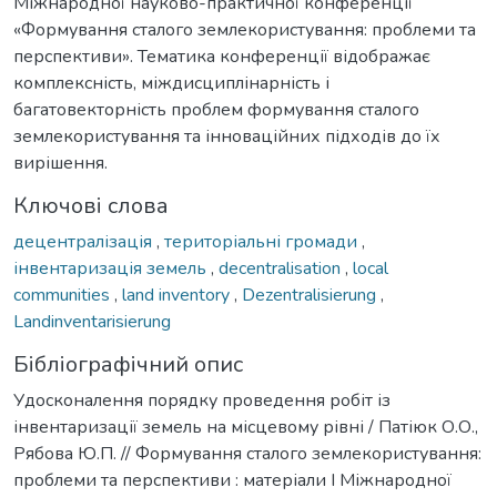
Міжнародної науково-практичної конференції
«Формування сталого землекористування: проблеми та
перспективи». Тематика конференції відображає
комплексність, міждисциплінарність і
багатовекторність проблем формування сталого
землекористування та інноваційних підходів до їх
вирішення.
Ключові слова
децентралізація
,
територіальні громади
,
інвентаризація земель
,
decentralisation
,
local
communities
,
land inventory
,
Dezentralisierung
,
Landinventarisierung
Бібліографічний опис
Удосконалення порядку проведення робіт із
інвентаризації земель на місцевому рівні / Патіюк О.О.,
Рябова Ю.П. // Формування сталого землекористування:
проблеми та перспективи : матеріали І Міжнародної