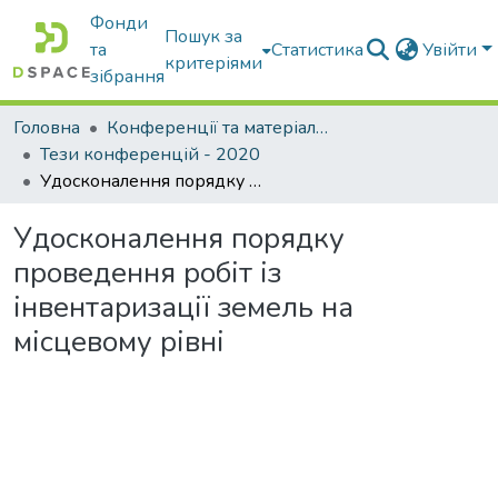
Фонди
Пошук за
та
Статистика
Увійти
критеріями
зібрання
Головна
Конференції та матеріали конференцій
Тези конференцій - 2020
Удосконалення порядку проведення робіт із інвентаризації земель на місцевому рівні
Удосконалення порядку
проведення робіт із
інвентаризації земель на
місцевому рівні