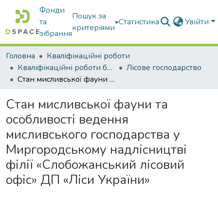
Фонди
Пошук за
та
Статистика
Увійти
критеріями
зібрання
Головна
Кваліфікаційні роботи
Кваліфікаційні роботи бакалаврів
Лісове господарство
Стан мисливської фауни та особливості ведення мисливського господарства у Миргородському надлісництві філії «Слобожанський лісовий офіс» ДП «Ліси України»
Стан мисливської фауни та
особливості ведення
мисливського господарства у
Миргородському надлісництві
філії «Слобожанський лісовий
офіс» ДП «Ліси України»