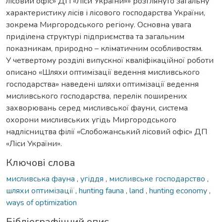
лісовий офіс» ДП «Ліси України»» розглянуто загальну
характеристику лісів і лісового господарства України,
зокрема Миргородського регіону. Основна увага
приділена структурі підприємства та загальним
показникам, природно – кліматичним особливостям.
У четвертому розділі випускної кваліфікаційної роботи
описано «Шляхи оптимізації ведення мисливського
господарства» наведені шляхи оптимізації ведення
мисливського господарства, перелік поширених
захворювань серед мисливської фауни, система
охорони мисливських угідь Миргородського
надлісництва філії «Слобожанський лісовий офіс» ДП
«Ліси України».
Ключові слова
мисливська фауна
,
угіддя
,
мисливське господарство
,
шляхи оптимізації
,
hunting fauna
,
land
,
hunting economy
,
ways of optimization
Бібліографічний опис