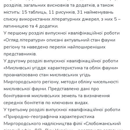
розділів, загальних висновків та додатків, а також
містить: 15 таблиць, 11 рисунків, 31 найменувань
списку використаних літературних джерел, з них 5 –
латиницею та 4 додатки.
У першому розділі випускної кваліфікаційної роботи
«Огляд літератури» описані актуальний стан фауни
регіону та наведено перелік найпоширеніших
представників.
У другому розділі випускної кваліфікаційної роботи
«Мисливські угіддя: характеристика та облік фауни»
проаналізовано стан мисливських угідь
Миргородського регіону, методи обліку чисельності
мисливської фауни. Представлено дані про
бонітування мисливських земель та визначення
середніх бонітетів по ключових видах.
У третьому розділі випускної кваліфікаційної роботи
«Природно–географічна характеристика
Миргородського надлісництва філії «Слобожанський