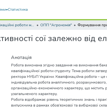
ями
Статистика
Кваліфікаційні роботи магістрів
ОПП "Агрономія"
вності сої залежно від ел
Анотація
Робота виконана згідно завдання на виконання бак
кваліфікаційної роботи студенту. Тема роботи затв
ректора НУБіП України. Кваліфікаційна робота – це 
індивідуальна робота аналітичного, розрахункового,
організаційно-економічного характеру, що містить 
узагальненого характеру.
Робота відображає рівень теоретичних знань і пра
випускника в рамках обов’язкової та вибіркової скл