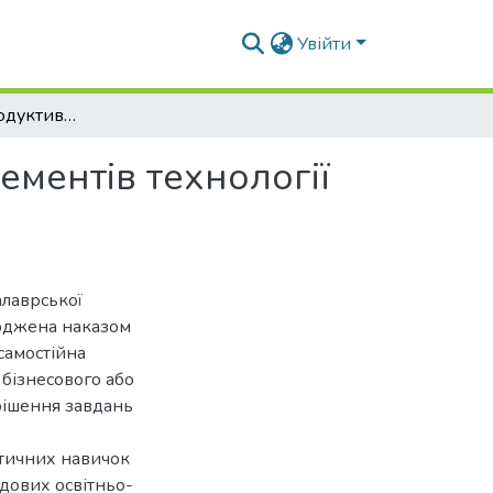
Увійти
Формування продуктивності сої залежно від елементів технології вирощування
ементів технології
алаврської
ерджена наказом
самостійна
 бізнесового або
рішення завдань
ктичних навичок
адових освітньо-