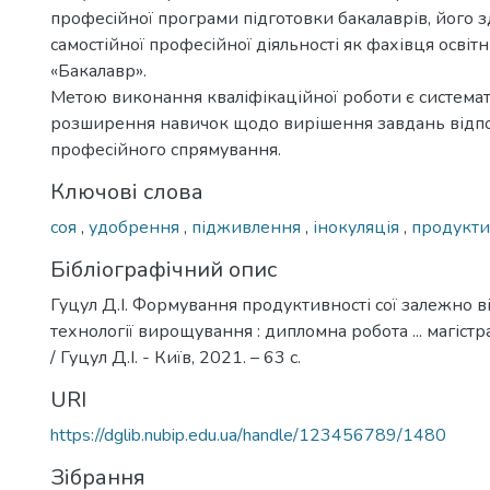
професійної програми підготовки бакалаврів, його з
самостійної професійної діяльності як фахівця освіт
«Бакалавр».
Метою виконання кваліфікаційної роботи є системат
розширення навичок щодо вирішення завдань відп
професійного спрямування.
Ключові слова
соя
,
удобрення
,
підживлення
,
інокуляція
,
продукти
Бібліографічний опис
Гуцул Д.І. Формування продуктивності сої залежно в
технології вирощування : дипломна робота ... магістр
/ Гуцул Д.І. - Київ, 2021. – 63 с.
URI
https://dglib.nubip.edu.ua/handle/123456789/1480
Зібрання