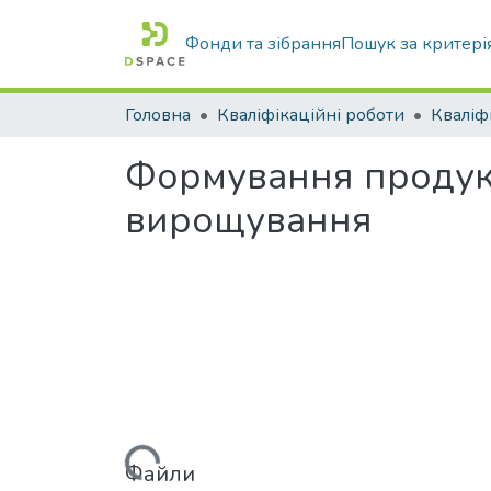
Фонди та зібрання
Пошук за критері
Головна
Кваліфікаційні роботи
Формування продукти
вирощування
Вантажиться...
Файли