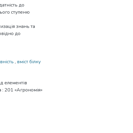
датність до
нього ступеню
изація знань та
овідно до
вність
,
вміст білку
ід елементів
а : 201 «Агрономія»