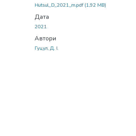
Hutsul_D_2021_m.pdf
(1,92 MB)
Дата
2021
Автори
Гуцул, Д. І.