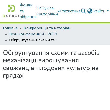
Фонди
Пошук за
та
Статистика
Увійти
критеріями
зібрання
Головна
Конференції та матеріали конференцій
Тези конференцій - 2019
Обґрунтування схеми та засобів механізації вирощування саджанців плодових культур на грядах
Обґрунтування схеми та засобів
механізації вирощування
саджанців плодових культур на
грядах