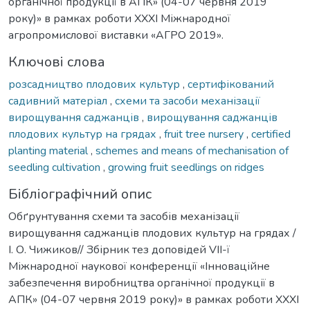
органічної продукції в АПК» (04-07 червня 2019
року)» в рамках роботи XXXI Міжнародної
агропромислової виставки «АГРО 2019».
Ключові слова
розсадництво плодових культур
,
сертифікований
садивний матеріал
,
схеми та засоби механізації
вирощування саджанців
,
вирощування саджанців
плодових культур на грядах
,
fruit tree nursery
,
certified
planting material
,
schemes and means of mechanisation of
seedling cultivation
,
growing fruit seedlings on ridges
Бібліографічний опис
Обґрунтування схеми та засобів механізації
вирощування саджанців плодових культур на грядах /
І. О. Чижиков// Збірник тез доповідей VІІ-ї
Міжнародної наукової конференції «Інноваційне
забезпечення виробництва органічної продукції в
АПК» (04-07 червня 2019 року)» в рамках роботи XXXI