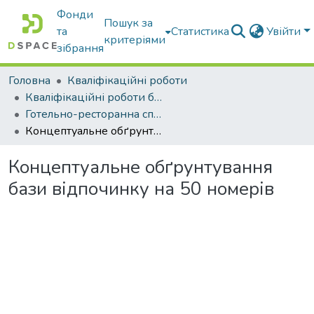
Фонди
Пошук за
та
Статистика
Увійти
критеріями
зібрання
Головна
Кваліфікаційні роботи
Кваліфікаційні роботи бакалаврів
Готельно-ресторанна справа
Концептуальне обґрунтування бази відпочинку на 50 номерів
Концептуальне обґрунтування
бази відпочинку на 50 номерів