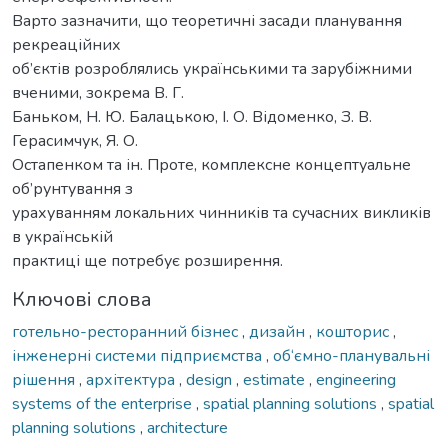
Варто зазначити, що теоретичні засади планування
рекреаційних
об’єктів розроблялись українськими та зарубіжними
вченими, зокрема В. Г.
Баньком, Н. Ю. Балацькою, І. О. Відоменко, З. В.
Герасимчук, Я. О.
Остапенком та ін. Проте, комплексне концептуальне
об’рунтування з
урахуванням локальних чинників та сучасних викликів
в українській
практиці ще потребує розширення.
Ключові слова
готельно-ресторанний бізнес
,
дизайн
,
кошторис
,
інженерні системи підприємства
,
об‘ємно-планувальні
рішення
,
архітектура
,
design
,
estimate
,
engineering
systems of the enterprise
,
spatial planning solutions
,
spatial
planning solutions
,
architecture