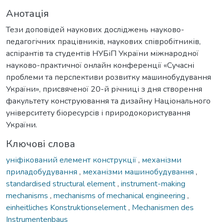
Анотація
Тези доповідей наукових досліджень науково-
педагогічних працівників, наукових співробітників,
аспірантів та студентів НУБіП України міжнародної
науково-практичної онлайн конференції «Сучасні
проблеми та перспективи розвитку машинобудування
України», присвяченої 20-й річниці з дня створення
факультету конструювання та дизайну Національного
університету біоресурсів і природокористування
України.
Ключові слова
уніфікований елемент конструкції
,
механізми
приладобудування
,
механізми машинобудування
,
standardised structural element
,
instrument-making
mechanisms
,
mechanisms of mechanical engineering
,
einheitliches Konstruktionselement
,
Mechanismen des
Instrumentenbaus