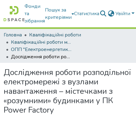
Фонди
Пошук за
та
Статистика
Увійти
критеріями
зібрання
Головна
Кваліфікаційні роботи
Кваліфікаційні роботи магістрів
ОПП "Електроенергетика, електротехніка та електромеханіка"
Дослідження роботи розподільної електромережі з вузлами навантаження – містечками з «розумними» будинками у ПК Power Factory
Дослідження роботи розподільної
електромережі з вузлами
навантаження – містечками з
«розумними» будинками у ПК
Power Factory