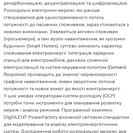
декарбонізацією, децентралізацією та цифровізацією.
Розподільні електричні мережі, які раніше
створювалися для односпрямованого потоку
потужності до пасивних споживачів, зараз стикаються з
новими викликами. З’являються активні споживачі
(просьюмери), а такі вузли навантаження, як «розумні
будинки» (Smart Homes), суттєво змінюють характер
споживання електроенергії. Інтеграція зарядних
станцій для електромобілів, дахових сонячних
електростанцій та систем керування попитом (Demand
Response) призводить до значної нерівномірності
графіків навантаження, появи зворотних потоків
потужності та нових вимог до якості електроенергії.
У цих умовах операторам систем розподілу (ОСР)
потрібні точні інструменти для планування розвитку
мереж і аналізу режимів. Програмний комплекс
DIgSILENT PowerFactory визнаний світовим стандартом
для моделювання та аналізу електроенергетичних
систем. Дослідження роботи розподільної мережі, яка