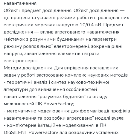
навантаження.
Об’єкт і предмет дослідження. Об’єкт дослідження —
це процеси та усталені режими роботи в розподільних
електричних мережах напругою 10/0.4 кВ. Предмет
дослідження — вплив агрегованого навантаження
«містечок з розумними будинками» на параметри
режиму розподільної електромережі, зокрема рівні
напруги, завантаження елементів і втрати
електроенергії.
Методи дослідження. Для вирішення поставлених
задач у роботі застосовано комплекс наукових методів:
- теоретичні: аналіз і синтез науково-технічної
літератури для визначення особливостей
навантаження "розумних будинків" та огляду
можливостей ПК PowerFactory;
- математичне моделювання: для формалізації профілів
навантаження та розробки агрегованої моделі вузла;
- комп’ютерне імітаційне моделювання: в ПК
DIgSILENT PowerFactory для розрахунку усталених