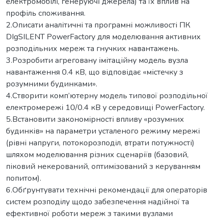
електромобілі, генеруючі джерела) та їх вплив на
профіль споживання.
2.Описати аналітичні та програмні можливості ПК
DIgSILENT PowerFactory для моделювання активних
розподільних мереж та гнучких навантажень.
3.Розробити агреговану імітаційну модель вузла
навантаження 0.4 кВ, що відповідає «містечку з
розумними будинками».
4.Створити комп’ютерну модель типової розподільної
електромережі 10/0.4 кВ у середовищі PowerFactory.
5.Встановити закономірності впливу «розумних
будинків» на параметри усталеного режиму мережі
(рівні напруги, потокорозподіл, втрати потужності)
шляхом моделювання різних сценаріїв (базовий,
піковий некерований, оптимізований з керуванням
попитом).
6.Обґрунтувати технічні рекомендації для операторів
систем розподілу щодо забезпечення надійної та
ефективної роботи мереж з такими вузлами