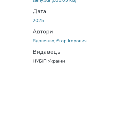
samy.pdf
(835,65 KB)
Дата
2025
Автори
Вдовенко, Єгор Ігорович
Видавець
НУБіП України