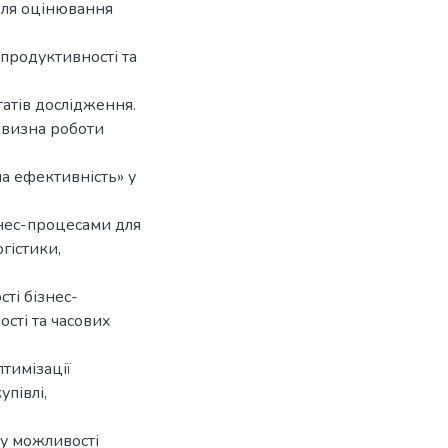
 для оцінювання
 продуктивності та
татів дослідження.
овизна роботи
на ефективність» у
знес-процесами для
гістики,
ті бізнес-
сті та часових
тимізації
півлі,
 у можливості