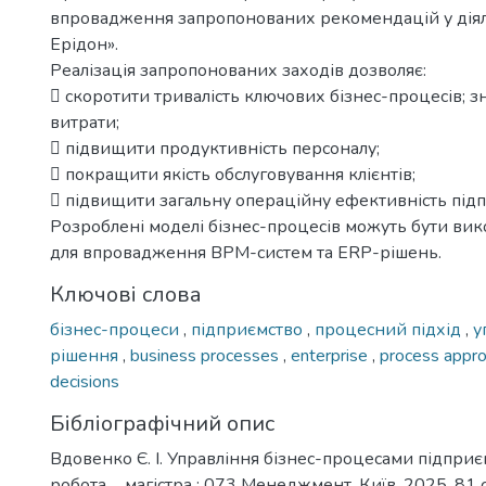
впровадження запропонованих рекомендацій у діял
Ерідон».
Реалізація запропонованих заходів дозволяє:
 скоротити тривалість ключових бізнес-процесів; з
витрати;
 підвищити продуктивність персоналу;
 покращити якість обслуговування клієнтів;
 підвищити загальну операційну ефективність підп
Розроблені моделі бізнес-процесів можуть бути вик
для впровадження BPM-систем та ERP-рішень.
Ключові слова
бізнес-процеси
,
підприємство
,
процесний підхід
,
у
рішення
,
business processes
,
enterprise
,
process appr
decisions
Бібліографічний опис
Вдовенко Є. І. Управління бізнес-процесами підприє
робота ... магістра : 073 Менеджмент. Київ, 2025. 81 с