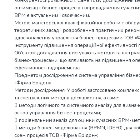
конкурентоспроможності. Саме тому дослідження ме
оптимізації бізнес-процесів і впровадження сучасни
BPM є актуальним і своєчасним.
Метою магістерської кваліфікаційної роботи є обґр
теоретичних засад і розроблення практичних реко
вдосконалення управління бізнес-процесами ТОВ «Ф
інструменту підвищення операційної ефективності 
Об’єктом дослідження виступають методи та інструм
бізнес-процесами, що впливають на підвищення оп
ефективності підприємства.
Предметом дослідження є система управління бізн
«Фірма Ерідон».
Методи дослідження. У роботі застосовано комплек
та спеціальних методів дослідження, а саме:
 методи логічного та системного аналізу для визна
основ управління бізнес-процесами;
 порівняльний аналіз для оцінки сучасних BPM-мет
 методи бізнес-моделювання (BPMN, IDEF0) для по
схем процесів ТОВ «Фірма Ерідон»;