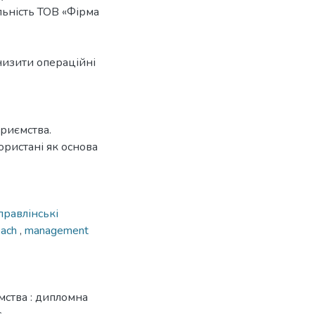
ьність ТОВ «Фірма
низити операційні
риємства.
ористані як основа
правлінські
oach
,
management
мства : дипломна
.