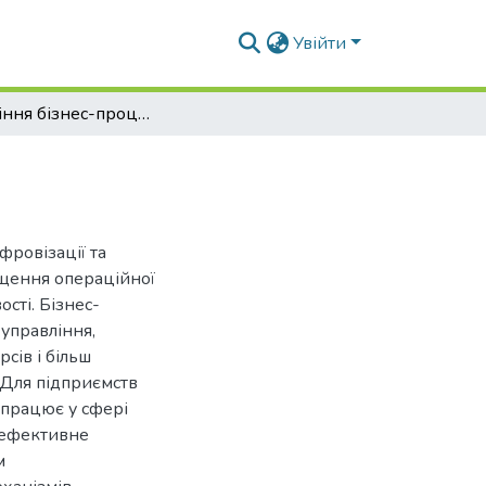
Увійти
Управління бізнес-процесами підприємства
фровізації та
ищення операційної
сті. Бізнес-
управління,
сів і більш
 Для підприємств
 працює у сфері
, ефективне
м