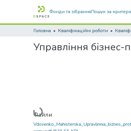
Фонди та зібрання
Пошук за критері
Головна
Кваліфікаційні роботи
Управління бізнес-
Вантажиться...
Файли
Vdovenko_Mahisterska_Upravlinnia_biznes_pro