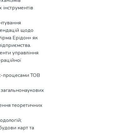
ханізмів
х інструментів
унтування
мендацій щодо
ірма Ерідон» як
підприємства.
енти управління
ераційної
ес-процесами ТОВ
с загальнонаукових
чення теоретичних
одологій;
будови карт та