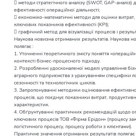
 методи стратегічного аналізу (SWOT, GAP-аналіз)
ефективності операційної діяльності;
 економіко-математичні методи для оцінки витрат,
ключових показників ефективності (KPI);
 графічний метод для візуалізації процесів і резуль
Наукова новизна отриманих результатів. Наукова н
полягає :
1. Уточненні теоретичного змісту поняття «операцій
контексті бізнес-процесного підходу.
2. Розробленні удосконаленої моделі управління бі
аграрного підприємства з урахуванням специфіки ло
сезонності та технологічних циклів.
3. Запропонуванні методики оцінювання ефективнос
процесів, що поєднує показники витрат, продуктивно
характеристик.
4. Обґрунтуванні практичних рекомендацій щодо оп
ключових процесів ТОВ «Фірма Ерідон» (процесу заку
логістичного процесу, процесу роботи з клієнтами).
Практичне значення отриманих результатів полягає