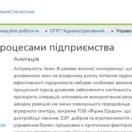
ями
Статистика
Кваліфікаційні роботи магістрів
ОПП "Адміністративний менеджмент"
процесами підприємства
Анотація
Актуальність теми. В умовах високої конкуренції, ци
динамічних змін на аграрному ринку питання підв
ефективності підприємств набуває особливої важливо
процесний підхід дозволяє забезпечити системність 
прозорість операцій, оптимальне використання ресур
швидку реакцію на зміни зовнішнього середовища.
аграрного сектору, зокрема ТОВ «Фірма Ерідон», що
дистрибуції насіння, ЗЗР, добрив та агротехнологій
tse
управління бізнес-процесами є критичним факторо