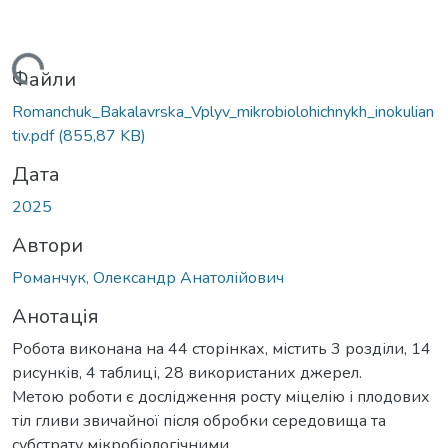
Вантажиться...
Файли
Romanchuk_Bakalavrska_Vplyv_mikrobiolohichnykh_inokulian
tiv.pdf
(855,87 KB)
Дата
2025
Автори
Романчук, Олександр Анатолійович
Анотація
Робота виконана на 44 сторінках, містить 3 розділи, 14
рисунків, 4 таблиці, 28 використаних джерел.
Метою роботи є дослідження росту міцелію і плодових
тіл гливи звичайної після обробки середовища та
субстрату мікробіологічними