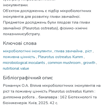
інокулянтами.
Об’єктом дослідженнь є підбір мікробіологічних
інокулянтів для розвитку гливи звичайної.
Предметом досліджень були плодові тіла гливи
звичайної (Pleurotus ostreatus), фізіико-хімічні
показникисубстрату.
Ключові слова
мікробіологічні інокулянти
,
глива звичайна
,
ріст
,
поживна цінність
,
Pleurotus ostreatus Kumm
,
microbiological inoculants
,
common mushroom
,
growth
,
nutritional value
Бібліографічний опис
Романчук О.А. Вплив мікробіологічних інокулянтів на
ріст та поживну цінність Pleurotus ostreatus Kumm :
дипломна робота ... бакалавра : 162 Біотехнології та
біоінженерія. Київ, 2025. 42 с.