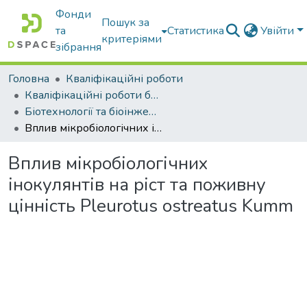
Фонди
Пошук за
та
Статистика
Увійти
критеріями
зібрання
Головна
Кваліфікаційні роботи
Кваліфікаційні роботи бакалаврів
Біотехнології та біоінженерія
Вплив мікробіологічних інокулянтів на ріст та поживну цінність Pleurotus ostreatus Kumm
Вплив мікробіологічних
інокулянтів на ріст та поживну
цінність Pleurotus ostreatus Kumm