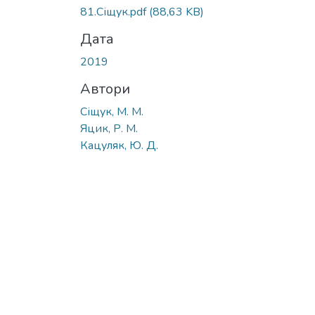
81.Сіщук.pdf
(88,63 KB)
Дата
2019
Автори
Сіщук, М. М.
Яцик, Р. М.
Кацуляк, Ю. Д.