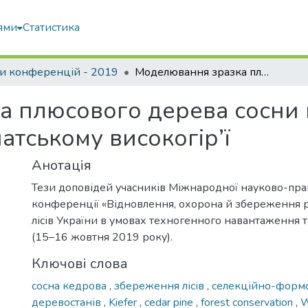
ями
Статистика
и конференцій - 2019
Моделювання зразка плюсового дерева сосни кедрової європейської в Карпатському високогір’ї
 плюсового дерева сосни 
атському високогір’ї
Анотація
Тези доповідей учасників Міжнародної науково-пра
конференції «Відновлення, охорона й збереження р
лісів України в умовах техногенного навантаження та
(15–16 жовтня 2019 року).
Ключові слова
сосна кедрова
,
збереження лісів
,
селекційно-формо
деревостанів
,
Kiefer
,
cedar pine
,
forest conservation
,
W