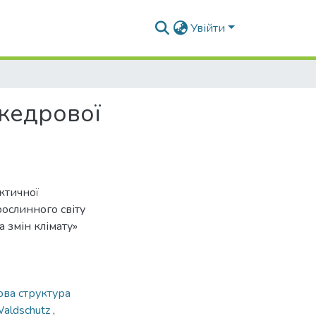
Увійти
кедрової
ктичної
ослинного світу
 змін клімату»
ва структура
aldschutz
,