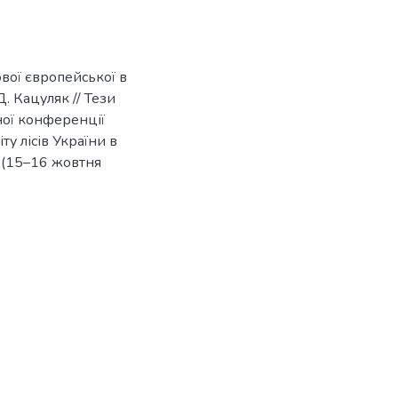
вої європейської в
Д. Кацуляк // Тези
ної конференції
у лісів України в
 (15–16 жовтня