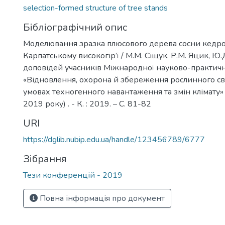
selection-formed structure of tree stands
Бібліографічний опис
Моделювання зразка плюсового дерева сосни кедро
Карпатському високогір’ї / М.М. Сіщук, Р.М. Яцик, Ю.
доповідей учасників Міжнародної науково-практич
«Відновлення, охорона й збереження рослинного світ
умовах техногенного навантаження та змін клімату»
2019 року) . - К. : 2019. – C. 81-82
URI
https://dglib.nubip.edu.ua/handle/123456789/6777
Зібрання
Тези конференцій - 2019
Повна інформація про документ