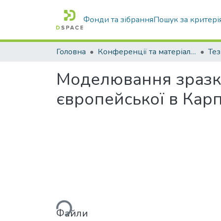
Фонди та зібрання
Пошук за критері
Головна
Конференції та матеріали конференцій
Тез
Моделювання зразка
європейської в Карп
Вантажиться...
Файли