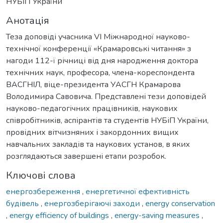
НУБіП України
Анотація
Теза доповіді учасника VI Міжнародної науково-
технічної конференції «Крамаровські читання» з
нагоди 112-ї річниці від дня народження доктора
технічних наук, професора, члена-кореспондента
ВАСГНІЛ, віце-президента УАСГН Крамарова
Володимира Савовича. Представлені тези доповідей
науково-педагогічних працівників, наукових
співробітників, аспірантів та студентів НУБіП України,
провідних вітчизняних і закордонних вищих
навчальних закладів та наукових установ, в яких
розглядаються завершені етапи розробок.
Ключові слова
енергозбереження
,
енергетичної ефективність
будівель
,
енергозберігаючі заходи
,
energy conservation
,
energy efficiency of buildings
,
energy-saving measures
,