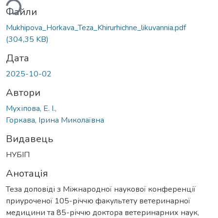
ься...
Файли
Mukhipova_Horkava_Teza_Khirurhichne_likuvannia.pdf
(304,35 KB)
Дата
2025-10-02
Автори
Мухіпова, Е. І.,
Горкава, Ірина Миколаївна
Видавець
НУБІП
Анотація
Теза доповіді з Міжнародної наукової конференції
приуроченої 105-річчю факультету ветеринарної
медицини та 85-річчю доктора ветеринарних наук,