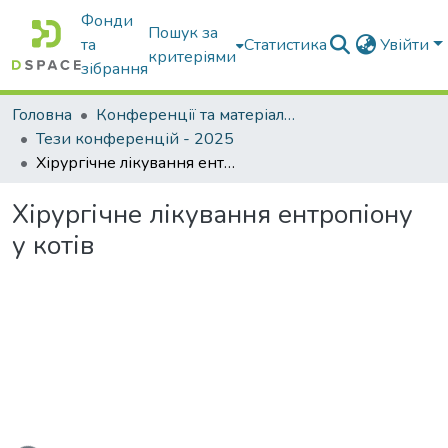
Фонди
Пошук за
та
Статистика
Увійти
критеріями
зібрання
Головна
Конференції та матеріали конференцій
Тези конференцій - 2025
Хірургічне лікування ентропіону у котів
Хірургічне лікування ентропіону
у котів