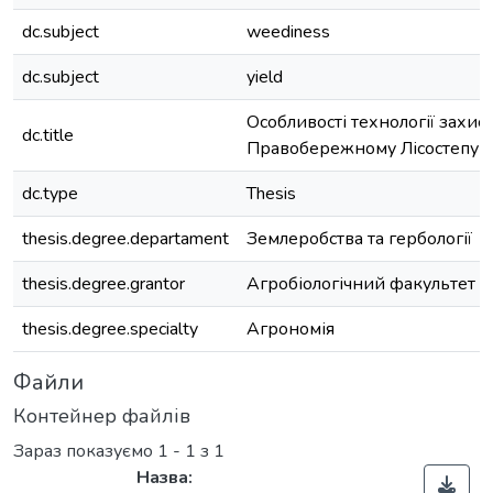
dc.subject
weediness
dc.subject
yield
Особливості технології захист
dc.title
Правобережному Лісостепу У
dc.type
Thesis
thesis.degree.departament
Землеробства та гербології
thesis.degree.grantor
Агробіологічний факультет
thesis.degree.specialty
Агрономія
Файли
Контейнер файлів
Зараз показуємо
1 - 1 з 1
Назва: