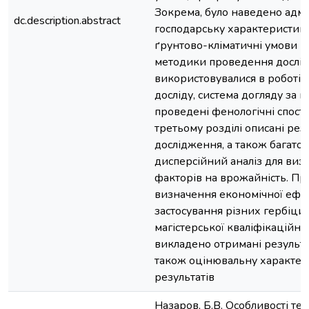
Зокрема, було наведено адмі
dc.description.abstract
господарську характеристику
ґрунтово-кліматичні умови ре
методики проведення досліді
використовувалися в роботі.
досліду, система догляду за п
проведені фенологічні спост
третьому розділі описані рез
дослідження, а також багат
дисперсійний аналіз для виз
факторів на врожайність. П
визначення економічної ефе
застосування різних гербіцид
магістерської кваліфікаційно
викладено отримані результа
також оцінювальну характе
результатів
Назаров, Б.В. Особливості тех