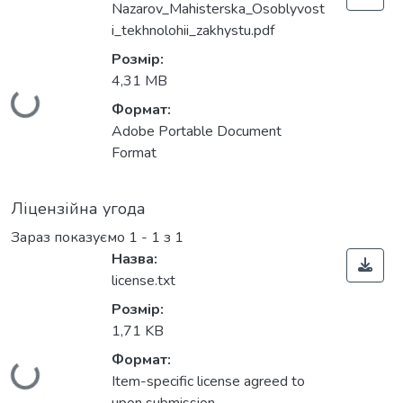
Nazarov_Mahisterska_Osoblyvost
i_tekhnolohii_zakhystu.pdf
Розмір:
4,31 MB
Вантажиться...
Формат:
Adobe Portable Document
Format
Ліцензійна угода
Зараз показуємо
1 - 1 з 1
Назва:
license.txt
Розмір:
1,71 KB
Формат:
Вантажиться...
Item-specific license agreed to