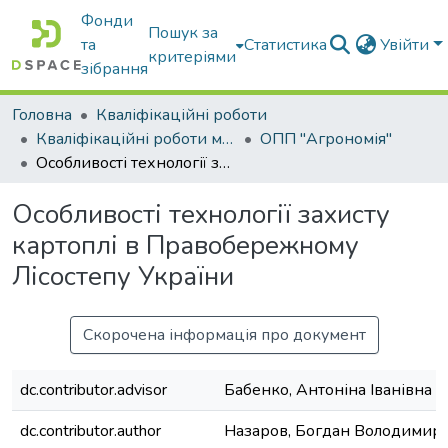
Фонди
Пошук за
та
Статистика
Увійти
критеріями
зібрання
Головна
Кваліфікаційні роботи
Кваліфікаційні роботи магістрів
ОПП "Агрономія"
Особливості технології захисту картоплі в Правобережному Лісостепу України
Особливості технології захисту
картоплі в Правобережному
Лісостепу України
Скорочена інформація про документ
dc.contributor.advisor
Бабенко, Антоніна Іванівна
dc.contributor.author
Назаров, Богдан Володимир