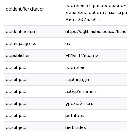
картоплі в Правобережному Л
dc.identifier.citation
дипломна робота ... магістра 
Київ, 2025. 66 с.
dc.identifier.uri
https://dglib.nubip.edu.ua/ha
dc.language.iso
uk
dc.publisher
НУБіП України
dc.subject
картопля
dc.subject
гербіциди
dc.subject
забур’яненість,
dc.subject
урожайність
dc.subject
potatoes
dc.subject
herbicides