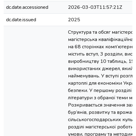
dc.date.accessioned
2026-03-03T11:57:21Z
dc.date.issued
2025
Структура та обсяг магістерсь
магістерська кваліфікаційна
на 68 сторінках комп’ютерног
містить вступ, 3 розділи, вис
виробництву 10 таблиць, 19 
використаних джерел, який м
найменувань. У вступі розгл
картоплі для економіки Украї
безпеки. У першому розділі 
літератури з обраної теми маг
Розкривається значення захис
бур’янів, розвитку та врожай
сільськогосподарських культ
розділі магістерської роботи
умови, програму та методику