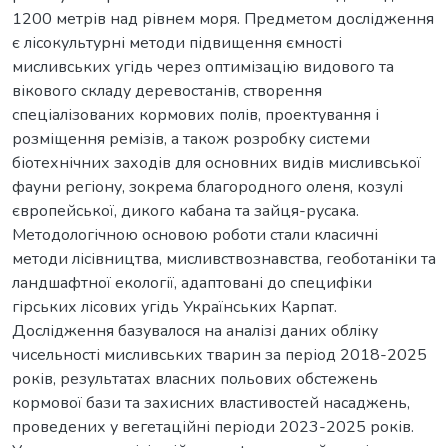
1200 метрів над рівнем моря. Предметом дослідження
є лісокультурні методи підвищення ємності
мисливських угідь через оптимізацію видового та
вікового складу деревостанів, створення
спеціалізованих кормових полів, проектування і
розміщення ремізів, а також розробку системи
біотехнічних заходів для основних видів мисливської
фауни регіону, зокрема благородного оленя, козулі
європейської, дикого кабана та зайця-русака.
Методологічною основою роботи стали класичні
методи лісівництва, мисливствознавства, геоботаніки та
ландшафтної екології, адаптовані до специфіки
гірських лісових угідь Українських Карпат.
Дослідження базувалося на аналізі даних обліку
чисельності мисливських тварин за період 2018-2025
років, результатах власних польових обстежень
кормової бази та захисних властивостей насаджень,
проведених у вегетаційні періоди 2023-2025 років.