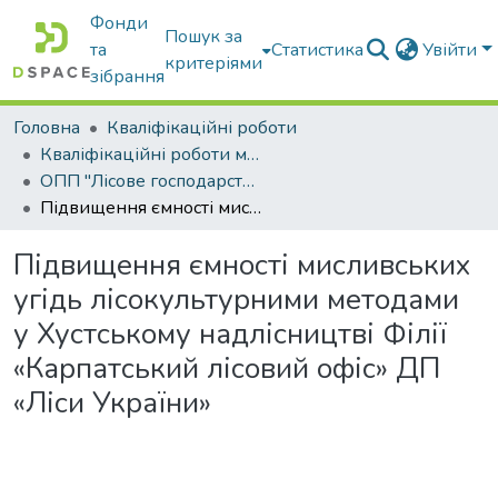
Фонди
Пошук за
та
Статистика
Увійти
критеріями
зібрання
Головна
Кваліфікаційні роботи
Кваліфікаційні роботи магістрів
ОПП "Лісове господарство"
Підвищення ємності мисливських угідь лісокультурними методами у Хустському надлісництві Філії «Карпатський лісовий офіс» ДП «Ліси України»
Підвищення ємності мисливських
угідь лісокультурними методами
у Хустському надлісництві Філії
«Карпатський лісовий офіс» ДП
«Ліси України»