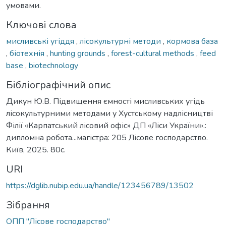
умовами.
Ключові слова
мисливські угіддя
,
лісокультурні методи
,
кормова база
,
біотехнія
,
hunting grounds
,
forest-cultural methods
,
feed
base
,
biotechnology
Бібліографічний опис
Дикун Ю.В. Підвищення ємності мисливських угідь
лісокультурними методами у Хустському надлісництві
Філії «Карпатський лісовий офіс» ДП «Ліси України».:
дипломна робота...магістра: 205 Лісове господарство.
Київ, 2025. 80с.
URI
https://dglib.nubip.edu.ua/handle/123456789/13502
Зібрання
ОПП "Лісове господарство"