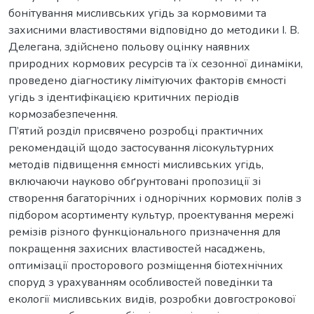
бонітування мисливських угідь за кормовими та
захисними властивостями відповідно до методики І. В.
Делегана, здійснено польову оцінку наявних
природних кормових ресурсів та їх сезонної динаміки,
проведено діагностику лімітуючих факторів ємності
угідь з ідентифікацією критичних періодів
кормозабезпечення.
П’ятий розділ присвячено розробці практичних
рекомендацій щодо застосування лісокультурних
методів підвищення ємності мисливських угідь,
включаючи науково обґрунтовані пропозиції зі
створення багаторічних і однорічних кормових полів з
підбором асортименту культур, проектування мережі
ремізів різного функціонального призначення для
покращення захисних властивостей насаджень,
оптимізації просторового розміщення біотехнічних
споруд з урахуванням особливостей поведінки та
екології мисливських видів, розробки довгострокової