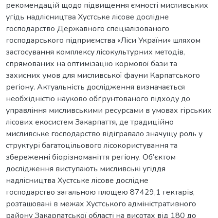
рекомендацій щодо підвищення ємності мисливських
угідь надлісництва Хустське лісове дослідне
господарство Державного спеціалізованого
господарського підприємства «Ліси України» шляхом
застосування комплексу лісокультурних методів,
спрямованих на оптимізацію кормової бази та
захисних умов для мисливської фауни Карпатського
регіону. Актуальність дослідження визначається
необхідністю науково обґрунтованого підходу до
управління мисливськими ресурсами в умовах гірських
лісових екосистем Закарпаття, де традиційно
мисливське господарство відігравало значущу роль у
структурі багатоцільового лісокористування та
збереженні біорізноманіття регіону. Об’єктом
дослідження виступають мисливські угіддя
надлісництва Хустське лісове дослідне
господарство загальною площею 87429,1 гектарів,
розташовані в межах Хустського адміністративного
району Закарпатської області на висотах від 180 до