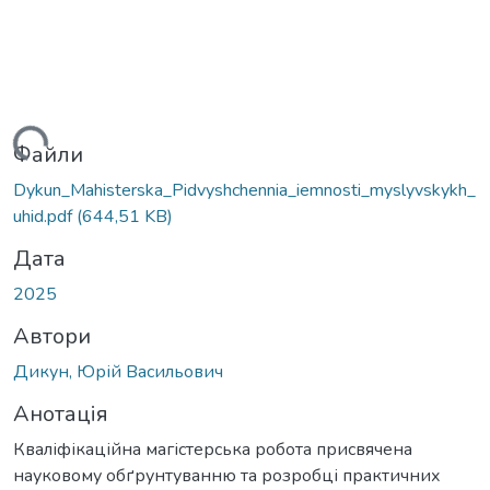
ься...
Файли
Dykun_Mahisterska_Pidvyshchennia_iemnosti_myslyvskykh_
uhid.pdf
(644,51 KB)
Дата
2025
Автори
Дикун, Юрій Васильович
Анотація
Кваліфікаційна магістерська робота присвячена
науковому обґрунтуванню та розробці практичних