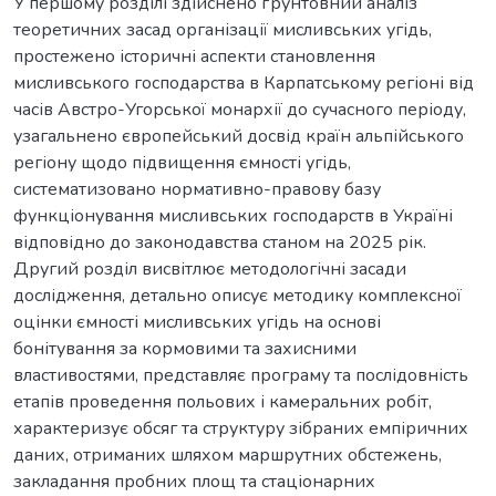
У першому розділі здійснено ґрунтовний аналіз
теоретичних засад організації мисливських угідь,
простежено історичні аспекти становлення
мисливського господарства в Карпатському регіоні від
часів Австро-Угорської монархії до сучасного періоду,
узагальнено європейський досвід країн альпійського
регіону щодо підвищення ємності угідь,
систематизовано нормативно-правову базу
функціонування мисливських господарств в Україні
відповідно до законодавства станом на 2025 рік.
Другий розділ висвітлює методологічні засади
дослідження, детально описує методику комплексної
оцінки ємності мисливських угідь на основі
бонітування за кормовими та захисними
властивостями, представляє програму та послідовність
етапів проведення польових і камеральних робіт,
характеризує обсяг та структуру зібраних емпіричних
даних, отриманих шляхом маршрутних обстежень,
закладання пробних площ та стаціонарних