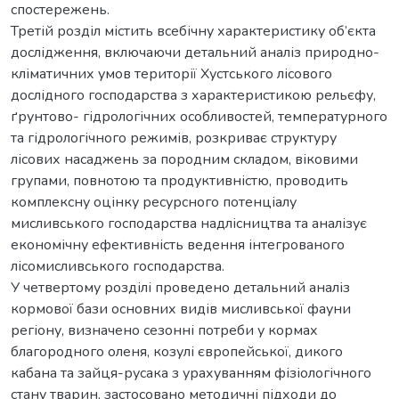
спостережень.
Третій розділ містить всебічну характеристику об’єкта
дослідження, включаючи детальний аналіз природно-
кліматичних умов території Хустського лісового
дослідного господарства з характеристикою рельєфу,
ґрунтово- гідрологічних особливостей, температурного
та гідрологічного режимів, розкриває структуру
лісових насаджень за породним складом, віковими
групами, повнотою та продуктивністю, проводить
комплексну оцінку ресурсного потенціалу
мисливського господарства надлісництва та аналізує
економічну ефективність ведення інтегрованого
лісомисливського господарства.
У четвертому розділі проведено детальний аналіз
кормової бази основних видів мисливської фауни
регіону, визначено сезонні потреби у кормах
благородного оленя, козулі європейської, дикого
кабана та зайця-русака з урахуванням фізіологічного
стану тварин, застосовано методичні підходи до