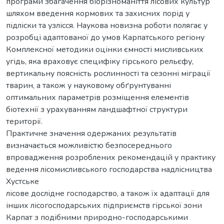
програми збагачення біорізноманіття лісових культур
шляхом введення кормових та захисних порід у
підліски та узлісся. Наукова новизна роботи полягає у
розробці адаптованої до умов Карпатського регіону
Комплексної методики оцінки ємності мисливських
угідь, яка враховує специфіку гірського рельєфу,
вертикальну поясність рослинності та сезонні міграції
тварин, а також у науковому обґрунтуванні
оптимальних параметрів розміщення елементів
біотехнії з урахуванням ландшафтної структури
території.
Практичне значення одержаних результатів
визначається можливістю безпосереднього
впровадження розроблених рекомендацій у практику
ведення лісомисливського господарства надлісництва
Хустське
лісове дослідне господарство, а також їх адаптації для
інших лісогосподарських підприємств гірської зони
Карпат з подібними природно-господарськими