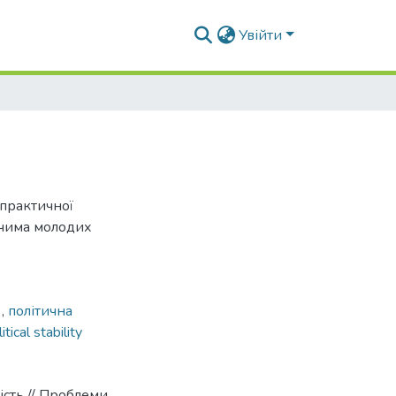
Увійти
-практичної
чима молодих
а
,
політична
itical stability
сть // Проблеми