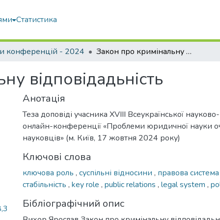
ями
Статистика
и конференцій - 2024
Закон про кримінальну відповідадьність
ну відповідадьність
Анотація
Теза доповіді учасника XVIII Всеукраїнської науково
онлайн-конференції «Проблеми юридичної науки о
науковців» (м. Київ, 17 жовтня 2024 року)
Ключові слова
ключова роль
,
суспільні відносини
,
правова систем
стабільність
,
key role
,
public relations
,
legal system
,
pol
Бібліографічний опис
,3
Вихор Ярослав Закон про кримінальну відповідадьні