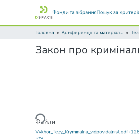
Фонди та зібрання
Пошук за критері
Головна
Конференції та матеріали конференцій
Тез
Закон про криміналь
Вантажиться...
Файли
Vykhor_Tezy_Kryminalna_vidpovidalnist.pdf
(128