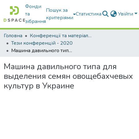
Фонди
Пошук за
та
Статистика
Увійти
критеріями
зібрання
Головна
Конференції та матеріали конференцій
Тези конференцій - 2020
Машина давильного типа для выделения семян овощебахчевых культур в Украине
Машина давильного типа для
выделения семян овощебахчевых
культур в Украине