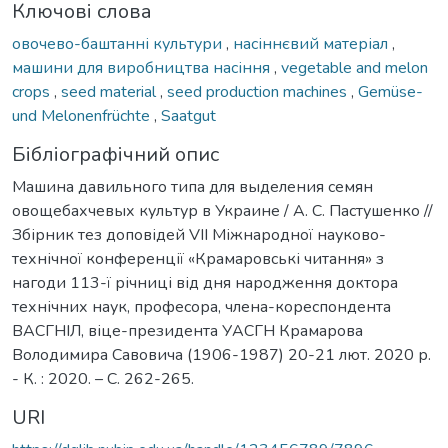
Ключові слова
овочево-баштанні культури
,
насіннєвий матеріал
,
машини для виробництва насіння
,
vegetable and melon
crops
,
seed material
,
seed production machines
,
Gemüse-
und Melonenfrüchte
,
Saatgut
Бібліографічний опис
Машина давильного типа для выделения семян
овощебахчевых культур в Украине / А. С. Пастушенко //
Збірник тез доповідей VIІ Міжнародної науково-
технічної конференції «Крамаровські читання» з
нагоди 113-ї річниці від дня народження доктора
технічних наук, професора, члена-кореспондента
ВАСГНІЛ, віце-президента УАСГН Крамарова
Володимира Савовича (1906-1987) 20-21 лют. 2020 р.
- К. : 2020. – С. 262-265.
URI