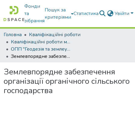
Фонди
Пошук за
та
Статистика
Увійти
критеріями
зібрання
Головна
Кваліфікаційні роботи
Кваліфікаційні роботи магістрів
ОПП "Геодезія та землеустрій"
Землевпорядне забезпечення організації органічного сільського господарства
Землевпорядне забезпечення
організації органічного сільського
господарства