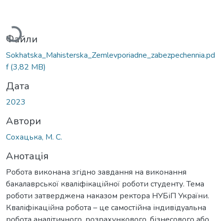
Вантажиться...
Файли
Sokhatska_Mahisterska_Zemlevporiadne_zabezpechennia.pd
f
(3,82 MB)
Дата
2023
Автори
Сохацька, М. С.
Анотація
Робота виконана згідно завдання на виконання
бакалаврської кваліфікаційної роботи студенту. Тема
роботи затверджена наказом ректора НУБіП України.
Кваліфікаційна робота – це самостійна індивідуальна
робота аналітичного, розрахункового, бізнесового або