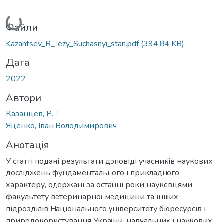
Вантажиться...
Файли
Kazantsev_R_Tezy_Suchasnyi_stan.pdf
(394,84 KB)
Дата
2022
Автори
Казанцев, Р. Г.
Яценко, Іван Володимирович
Анотація
У статті подані результати доповіді учасників наукових
досліджень фундаментального і прикладного
характеру, одержані за останні роки науковцями
факультету ветеринарної медицини та інших
підрозділів Національного університету біоресурсів і
природокористування України, навчальних і наукових