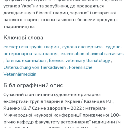
установ України та зарубіжжя, де проводяться
дослідження з біології тварин, заразної і незаразної
патології тварин, гігієни та якості і безпеки продукції
тваринництва.
Ключові слова
експертиза трупів тварин
,
судова експертиза
,
судово-
ветеринарна танатологія
,
examination of animal carcasses
,
forensic examination
,
forensic veterinary thanatology
,
Untersuchung von Tierkadavern
,
Forensische
Veterinärmedizin
Бібліографічний опис
Сучасний стан питання судово-ветеринарної
експертизи трупів тварин в Україні / Казанцев Р.Г.,
Яценко І.В. // Єдине здоров’я – 2022 : матеріали
Міжнародної наукової конференції присвяченої 100-
річчю кафедр факультету ветеринарної медицини (м.