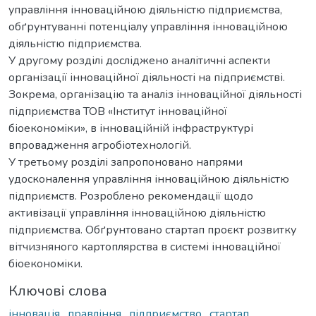
управління інноваційною діяльністю підприємства,
обґрунтуванні потенціалу управління інноваційною
діяльністю підприємства.
У другому розділі досліджено аналітичні аспекти
організації інноваційної діяльності на підприємстві.
Зокрема, організацію та аналіз інноваційної діяльності
підприємства ТОВ «Інститут інноваційної
біоекономіки», в інноваційній інфраструктурі
впровадження агробіотехнологій.
У третьому розділі запропоновано напрями
удосконалення управління інноваційною діяльністю
підприємств. Розроблено рекомендації щодо
активізації управління інноваційною діяльністю
підприємства. Обґрунтовано стартап проєкт розвитку
вітчизняного картоплярства в системі інноваційної
біоекономіки.
Ключові слова
інновація
,
правління
,
підприємство
,
стартап
,