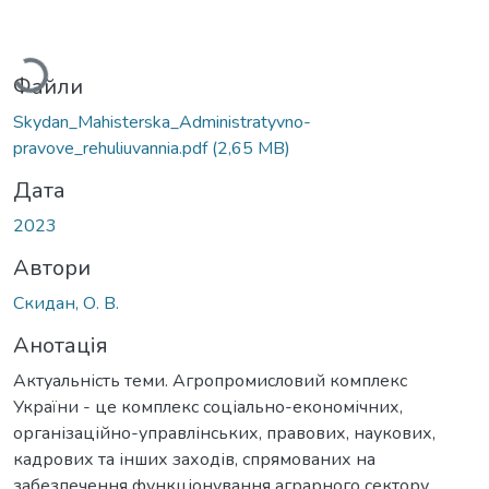
Вантажиться...
Файли
Skydan_Mahisterska_Administratyvno-
pravove_rehuliuvannia.pdf
(2,65 MB)
Дата
2023
Автори
Скидан, О. В.
Анотація
Актуальність теми. Агропромисловий комплекс
України - це комплекс соціально-економічних,
організаційно-управлінських, правових, наукових,
кадрових та інших заходів, спрямованих на
забезпечення функціонування аграрного сектору