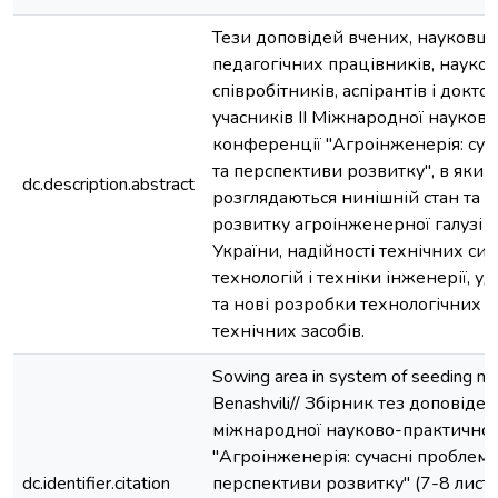
Тези доповідей вчених, науковців
педагогічних працівників, науко
співробітників, аспірантів і докто
учасників ІІ Міжнародної науков
конференції "Агроінженерія: суч
та перспективи розвитку", в яких
dc.description.abstract
розглядаються нинішній стан та 
розвитку агроінженерної галузі 
України, надійності технічних сис
технологій і техніки інженерії, 
та нові розробки технологічних п
технічних засобів.
Sowing area in system of seeding ma
Benashvili// Збірник тез доповідей 
міжнародної науково-практичної
"Агроінженерія: сучасні проблеми
dc.identifier.citation
перспективи розвитку" (7-8 лист