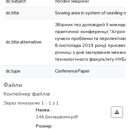
dc.subject
посівні машини
dc.title
Sowing area in system of seeding m
Збірник тез доповідей ІІ міжнаро
практичної конференції "Агроінж
сучасні проблеми та перспективи 
dc.title.alternative
8 листопада 2019 року) присвяче
річниці з дня заснування механік
технологічного факультету НУБіП
dc.type
ConferencePaper
Файли
Контейнер файлів
Зараз показуємо
1 - 1 з 1
Назва:
146,Бенашвили.pdf
Розмір: