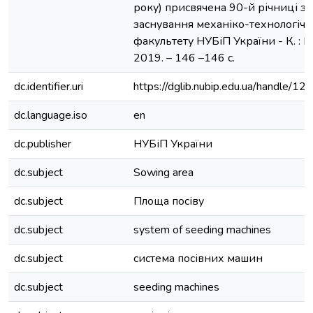
року) присвячена 90-й річниці з 
заснування механіко-технологічн
факультету НУБіП України - К. : 
2019. – 146 –146 с.
dc.identifier.uri
https://dglib.nubip.edu.ua/handle/
dc.language.iso
en
dc.publisher
НУБіП України
dc.subject
Sowing area
dc.subject
Площа посіву
dc.subject
system of seeding machines
dc.subject
система посівних машин
dc.subject
seeding machines