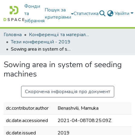
Фонди
Пошук за
та
Статистика
Увійти
критеріями
зібрання
Головна
Конференції та матеріали конференцій
Тези конференцій - 2019
Sowing area in system of seeding machines
Sowing area in system of seeding
machines
Скорочена інформація про документ
dc.contributor.author
Benashvili, Mamuka
dc.date.accessioned
2021-04-08T08:25:09Z
dc.date.issued
2019