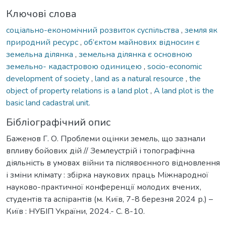
Ключові слова
соціально-економічний розвиток суспільства
,
земля як
природний ресурс
,
об’єктом майнових відносин є
земельна ділянка
,
земельна ділянка є основною
земельно- кадастровою одиницею
,
socio-economic
development of society
,
land as a natural resource
,
the
object of property relations is a land plot
,
A land plot is the
basic land cadastral unit.
Бібліографічний опис
Баженов Г. О. Проблеми оцінки земель, що зазнали
впливу бойових дій // Землеустрій і топографічна
діяльність в умовах війни та післявоєнного відновлення
і зміни клімату : збірка наукових праць Міжнародної
науково-практичної конференції молодих вчених,
студентів та аспірантів (м. Київ, 7-8 березня 2024 р.) –
Київ : НУБІП України, 2024.- С. 8-10.