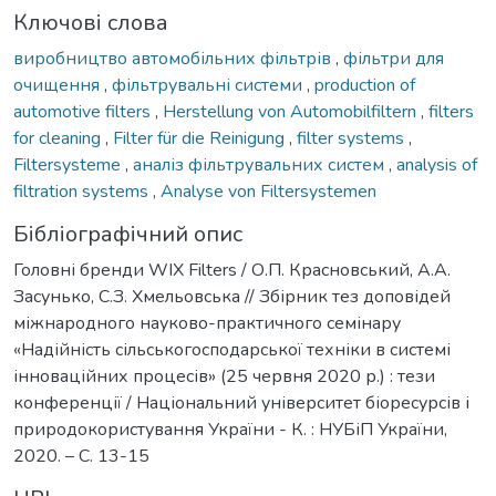
Ключові слова
виробництво автомобільних фільтрів
,
фільтри для
очищення
,
фільтрувальні системи
,
production of
automotive filters
,
Herstellung von Automobilfiltern
,
filters
for cleaning
,
Filter für die Reinigung
,
filter systems
,
Filtersysteme
,
аналіз фільтрувальних систем
,
analysis of
filtration systems
,
Analyse von Filtersystemen
Бібліографічний опис
Головні бренди WIX Filters / О.П. Красновський, А.А.
Засунько, С.З. Хмельовська // Збірник тез доповідей
міжнародного науково-практичного семінару
«Надійність сільськогосподарської техніки в системі
інноваційних процесів» (25 червня 2020 р.) : тези
конференції / Національний університет біоресурсів і
природокористування України - К. : НУБіП України,
2020. – C. 13-15