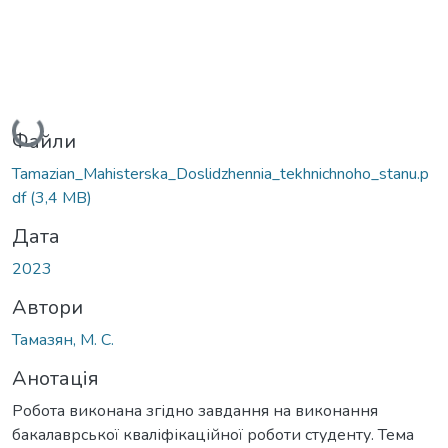
Вантажиться...
Файли
Tamazian_Mahisterska_Doslidzhennia_tekhnichnoho_stanu.p
df
(3,4 MB)
Дата
2023
Автори
Тамазян, М. С.
Анотація
Робота виконана згідно завдання на виконання
бакалаврської кваліфікаційної роботи студенту. Тема