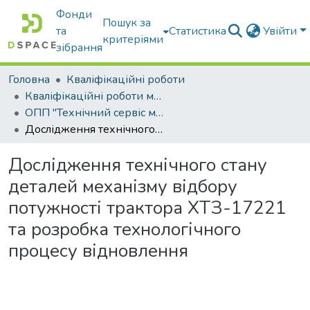
Фонди
Пошук за
та
Статистика
Увійти
критеріями
зібрання
Головна
Кваліфікаційні роботи
Кваліфікаційні роботи магістрів
ОПП "Технічний сервіс машин та обладнання сільськогосподарського виробництва"
Дослідження технічного стану деталей механізму відбору потужності трактора ХТЗ-17221 та розробка технологічного процесу відновлення
Дослідження технічного стану
деталей механізму відбору
потужності трактора ХТЗ-17221
та розробка технологічного
процесу відновлення