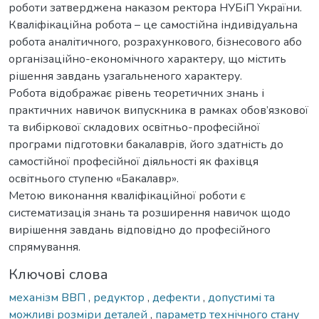
роботи затверджена наказом ректора НУБіП України.
Кваліфікаційна робота – це самостійна індивідуальна
робота аналітичного, розрахункового, бізнесового або
організаційно-економічного характеру, що містить
рішення завдань узагальненого характеру.
Робота відображає рівень теоретичних знань і
практичних навичок випускника в рамках обов’язкової
та вибіркової складових освітньо-професійної
програми підготовки бакалаврів, його здатність до
самостійної професійної діяльності як фахівця
освітнього ступеню «Бакалавр».
Метою виконання кваліфікаційної роботи є
систематизація знань та розширення навичок щодо
вирішення завдань відповідно до професійного
спрямування.
Ключові слова
механізм ВВП
,
редуктор
,
дефекти
,
допустимі та
можливі розміри деталей
,
параметр технічного стану