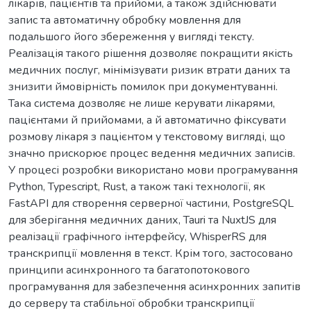
лікарів, пацієнтів та прийоми, а також здійснювати
запис та автоматичну обробку мовлення для
подальшого його збереження у вигляді тексту.
Реалізація такого рішення дозволяє покращити якість
медичних послуг, мінімізувати ризик втрати даних та
знизити ймовірність помилок при документуванні.
Така система дозволяє не лише керувати лікарями,
пацієнтами й прийомами, а й автоматично фіксувати
розмову лікаря з пацієнтом у текстовому вигляді, що
значно прискорює процес ведення медичних записів.
У процесі розробки використано мови програмування
Python, Typescript, Rust, а також такі технології, як
FastAPI для створення серверної частини, PostgreSQL
для зберігання медичних даних, Tauri та NuxtJS для
реалізації графічного інтерфейсу, WhisperRS для
транскрипції мовлення в текст. Крім того, застосовано
принципи асинхронного та багатопотокового
програмування для забезпечення асинхронних запитів
до серверу та стабільної обробки транскрипції