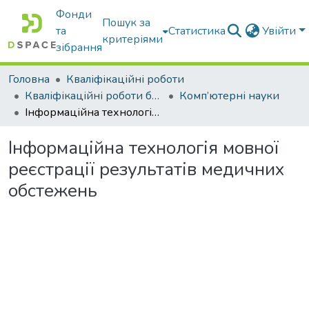
Фонди
Пошук за
та
Статистика
Увійти
критеріями
зібрання
Головна
Кваліфікаційні роботи
Кваліфікаційні роботи бакалаврів
Комп’ютерні науки
Інформаційна технологія мовної реєстрації результатів медичних обстежень
Інформаційна технологія мовної
реєстрації результатів медичних
обстежень