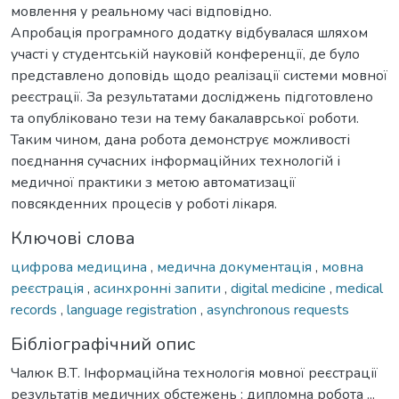
мовлення у реальному часі відповідно.
Апробація програмного додатку відбувалася шляхом
участі у студентській науковій конференції, де було
представлено доповідь щодо реалізації системи мовної
реєстрації. За результатами досліджень підготовлено
та опубліковано тези на тему бакалаврської роботи.
Таким чином, дана робота демонструє можливості
поєднання сучасних інформаційних технологій і
медичної практики з метою автоматизації
повсякденних процесів у роботі лікаря.
Ключові слова
цифрова медицина
,
медична документація
,
мовна
реєстрація
,
асинхронні запити
,
digital medicine
,
medical
records
,
language registration
,
asynchronous requests
Бібліографічний опис
Чалюк В.Т. Інформаційна технологія мовної реєстрації
результатів медичних обстежень : дипломна робота ...