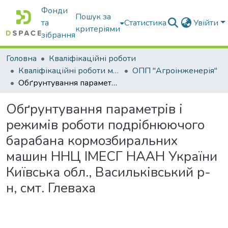
Фонди
Пошук за
та
Статистика
Увійти
критеріями
зібрання
Головна
Кваліфікаційні роботи
Кваліфікаційні роботи магістрів
ОПП "Агроінженерія"
Обґрунтування параметрів і режимів роботи подрібнюючого барабана кормозбиральних машин ННЦ ІМЕСГ НААН України Київська обл., Васильківський р-н, смт. Глеваха
Обґрунтування параметрів і
режимів роботи подрібнюючого
барабана кормозбиральних
машин ННЦ ІМЕСГ НААН України
Київська обл., Васильківський р-
н, смт. Глеваха