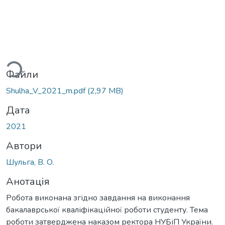
ться...
Файли
Shulha_V_2021_m.pdf
(2,97 MB)
Дата
2021
Автори
Шульга, В. О.
Анотація
Робота виконана згідно завдання на виконання
бакалаврської кваліфікаційної роботи студенту. Тема
роботи затверджена наказом ректора НУБіП України.