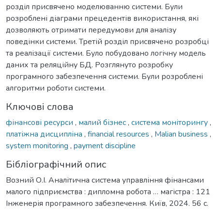
розділ присвячено моделюванню системи. Були
розроблені діаграми прецедентів використання, які
дозволяють отримати передумови для аналізу
поведінки системи. Третій розділ присвячено розробці
та реалізації системи. Було побудовано логічну модель
даних та реляційну БД. Розглянуто розробку
програмного забезпечення системи. Були розроблені
алгоритми роботи системи.
Ключові слова
фінансові ресурси
,
малий бізнес
,
система моніторингу
,
платіжна дисципліна
,
financial resources
,
Malian business
,
system monitoring
,
payment discipline
Бібліографічний опис
Возний О.І. Аналітична система управління фінансами
малого підприємства : дипломна робота … магістра : 121
Інженерія програмного забезпечення. Київ, 2024. 56 с.