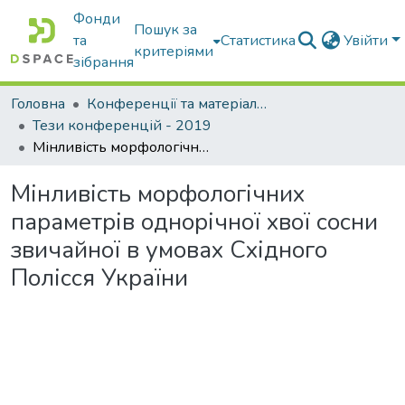
Фонди
Пошук за
та
Статистика
Увійти
критеріями
зібрання
Головна
Конференції та матеріали конференцій
Тези конференцій - 2019
Мінливість морфологічних параметрів однорічної хвої сосни звичайної в умовах Східного Полісся України
Мінливість морфологічних
параметрів однорічної хвої сосни
звичайної в умовах Східного
Полісся України