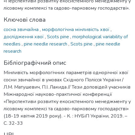
«Перспективи розвитку екосистемного менеджменту у
лісовому комплексі та садово-парковому господарстві».
Ключові слова
сосна звичайна
,
морфологічна мінливість хвої
,
дослідження хвої
,
Scots pine
,
morphological variability of
needles
,
pine needle research
,
Scots pine
,
pine needle
research
Бібліографічний опис
Мінливість морфологічних параметрів однорічної хвої
сосни звичайної в умовах Східного Полісся України /
Л.М. Матушевич, П.І. Лакида // Тези доповідей учасників
Міжнародної науково-практичної конференції
«Перспективи розвитку екосистемного менеджменту у
лісовому комплексі та садово-парковому господарстві»
(18-19 квітня 2019 року). - К. : НУБіП України, 2019. –
С. 32-33
URI