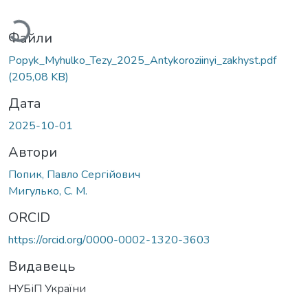
житься...
Файли
Popyk_Myhulko_Tezy_2025_Antykoroziinyi_zakhyst.pdf
(205,08 KB)
Дата
2025-10-01
Автори
Попик, Павло Сергійович
Мигулько, С. М.
ORCID
https://orcid.org/0000-0002-1320-3603
Видавець
НУБіП України