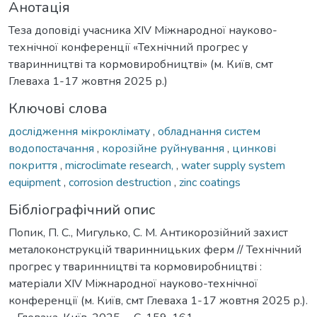
Анотація
Теза доповіді учасника XІV Міжнародної науково-
технічної конференції «Технічний прогрес у
тваринництві та кормовиробництві» (м. Київ, смт
Глеваха 1-17 жовтня 2025 р.)
Ключові слова
дослідження мікроклімату
,
обладнання систем
водопостачання
,
корозійне руйнування
,
цинкові
покриття
,
microclimate research,
,
water supply system
equipment
,
corrosion destruction
,
zinc coatings
Бібліографічний опис
Попик, П. С., Мигулько, С. М. Антикорозійний захист
металоконструкцій тваринницьких ферм // Технічний
прогрес у тваринництві та кормовиробництві :
матеріали XІV Міжнародної науково-технічної
конференції (м. Київ, смт Глеваха 1-17 жовтня 2025 р.).