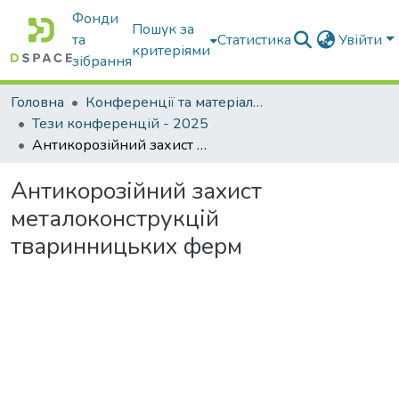
Фонди
Пошук за
та
Статистика
Увійти
критеріями
зібрання
Головна
Конференції та матеріали конференцій
Тези конференцій - 2025
Антикорозійний захист металоконструкцій тваринницьких ферм
Антикорозійний захист
металоконструкцій
тваринницьких ферм