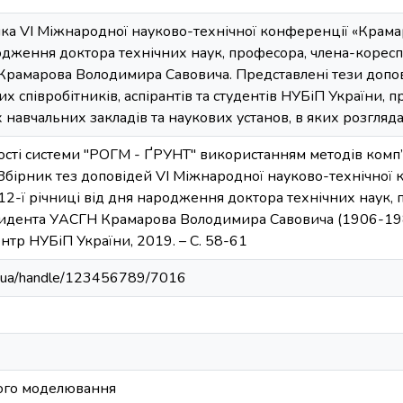
ика VI Міжнародної науково-технічної конференції «Крама
родження доктора технічних наук, професора, члена-корес
рамарова Володимира Савовича. Представлені тези допов
х співробітників, аспірантів та студентів НУБіП України, п
навчальних закладів та наукових установ, в яких розгляд
сті системи "РОГМ - ҐРУНТ" використанням методів комп’
// Збірник тез доповідей VI Міжнародної науково-технічної
12-ї річниці від дня народження доктора технічних наук,
идента УАСГН Крамарова Володимира Савовича (1906-1987)
ентр НУБіП України, 2019. – C. 58-61
edu.ua/handle/123456789/7016
ого моделювання