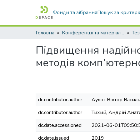
Фонди та зібрання
Пошук за критері
Головна
Конференції та матеріали конференцій
Тез
Підвищення надійно
методів комп’ютер
dc.contributor.author
Аулін, Віктор Васил
dc.contributor.author
Тихий, Андрій Анат
dc.date.accessioned
2021-06-01T09:50:
dc.date.issued
2019