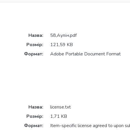
Назва:
58,Аулін.pdf
Розмір:
121,59 KB
Формат:
Adobe Portable Document Format
Назва:
license.txt
Розмір:
1,71 KB
Формат:
Item-specific license agreed to upon s