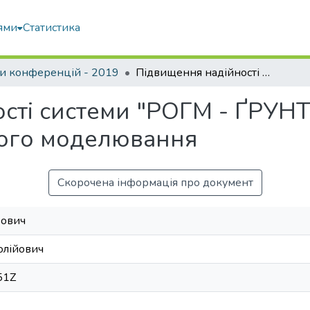
ями
Статистика
и конференцій - 2019
Підвищення надійності системи "РОГМ - ҐРУНТ" використанням методів комп’ютерного моделювання
сті системи "РОГМ - ҐРУН
ного моделювання
Скорочена інформація про документ
ьович
олійович
51Z