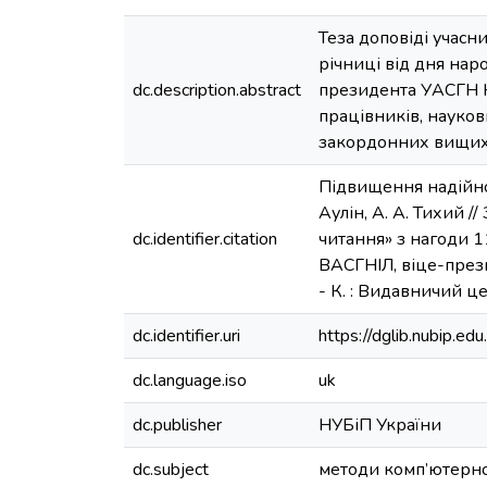
Теза доповіді учасн
річниці від дня на
dc.description.abstract
президента УАСГН К
працівників, наукови
закордонних вищих 
Підвищення надійно
Аулін, А. А. Тихий 
dc.identifier.citation
читання» з нагоди 1
ВАСГНІЛ, віце-през
- К. : Видавничий ц
dc.identifier.uri
https://dglib.nubip.
dc.language.iso
uk
dc.publisher
НУБіП України
dc.subject
методи комп’ютерн