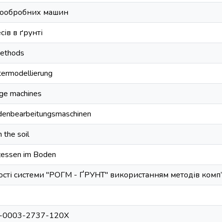
нтообробних машин
ів в ґрунті
methods
ermodellierung
age machines
denbearbeitungsmaschinen
 the soil
zessen im Boden
сті системи "РОГМ - ҐРУНТ" використанням методів ком
000-0003-2737-120X