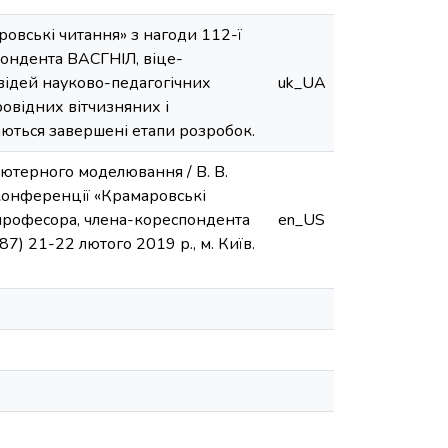
ровські читання» з нагоди 112-ї
пондента ВАСГНІЛ, віце-
ідей науково-педагогічних
uk_UA
ровідних вітчизняних і
аються завершені етапи розробок.
ютерного моделювання / В. В.
 конференції «Крамаровські
 професора, члена-кореспондента
en_US
 21-22 лютого 2019 р., м. Київ.