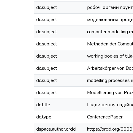
dc.subject
робочі органи ґру
dc.subject
моделювання процес
dc.subject
computer modelling 
dc.subject
Methoden der Comput
dc.subject
working bodies of till
dc.subject
Arbeitskörper von Bo
dc.subject
modelling processes in
dc.subject
Modellierung von Pro
dc.title
Підвищення надійно
dc.type
ConferencePaper
dspace.author.orcid
https://orcid.org/0