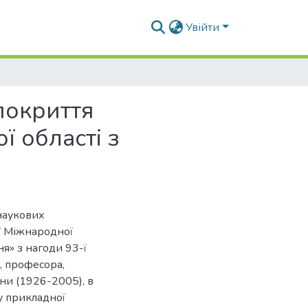
Увійти
покриття
 області з
наукових
IV Міжнародної
я» з нагоди 93-ї
, професора,
ни (1926-2005), в
у прикладної