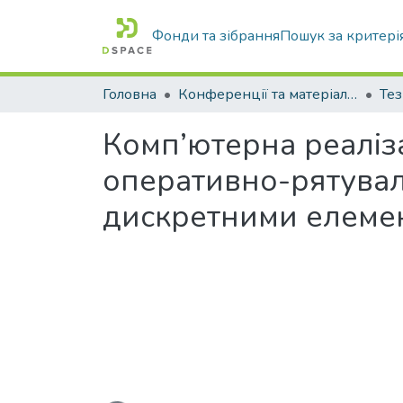
Фонди та зібрання
Пошук за критері
Головна
Конференції та матеріали конференцій
Тез
Комп’ютерна реаліз
оперативно-рятувал
дискретними елеме
Вантажиться...