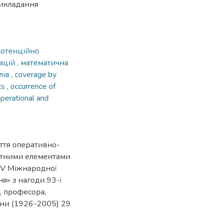
викладання
потенційно
ацій
,
математична
лів
,
coverage by
ts
,
occurrence of
operational and
ття оперативно-
ретними елементами
 XIV Міжнародної
я» з нагоди 93-ї
, професора,
вни (1926-2005) 29