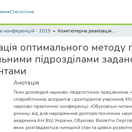
ями
Статистика
и конференцій - 2019
Комп’ютерна реалізація оптимального методу покриття оперативно-рятувальними підрозділами заданої області з дискретними елементами
ація оптимального методу 
ьними підрозділами заданої
нтами
Анотація
Тези доповідей науково-педагогічних працівників, 
співробітників, аспірантів і докторантів учасників X
науково-практичної конференції «Обуховські читанн
річниці від дня народження доктора технічних наук
академіка АН ВШ України, Обухової Віолетти Сергіїв
яких розглядаються нинішній стан та шляхи розвитк