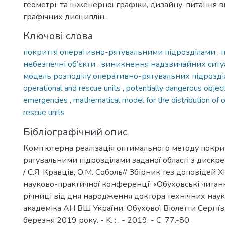
геометрії та інженерної графіки, дизайну, питання 
графічних дисциплін.
Ключові слова
покриття оперативно-рятувальними підрозділами
,
небезпечні об’єкти
,
виникнення надзвичайних ситу
модель розподілу оперативно-рятувальних підрозді
operational and rescue units
,
potentially dangerous objec
emergencies
,
mathematical model for the distribution of 
rescue units
Бібліографічний опис
Комп’ютерна реалізація оптимального методу покри
рятувальними підрозділами заданої області з диск
/ С.Я. Кравців, О.М. Соболь// Збірник тез доповідей
науково-практичної конференції «Обуховські читанн
річниці від дня народження доктора технічних наук
академіка АН ВШ України, Обухової Віолетти Сергії
березня 2019 року. - K. : , - 2019. - С. 77.-80.