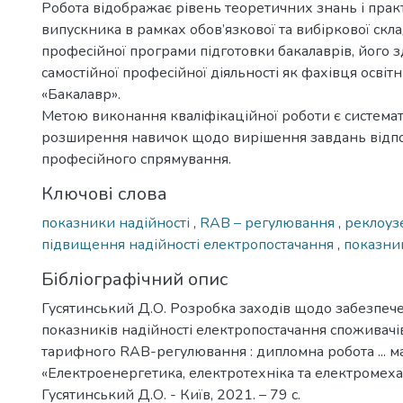
Робота відображає рівень теоретичних знань і пра
випускника в рамках обов’язкової та вибіркової скл
професійної програми підготовки бакалаврів, його з
самостійної професійної діяльності як фахівця освіт
«Бакалавр».
Метою виконання кваліфікаційної роботи є системат
розширення навичок щодо вирішення завдань відп
професійного спрямування.
Ключові слова
показники надійності
,
RAB – регулювання
,
реклоу
підвищення надійності електропостачання
,
показник
Бібліографічний опис
Гусятинський Д.О. Розробка заходів щодо забезпеч
показників надійності електропостачання споживачі
тарифного RAB-регулювання : дипломна робота ... ма
«Електроенергетика, електротехніка та електромехан
Гусятинський Д.О. - Київ, 2021. – 79 с.