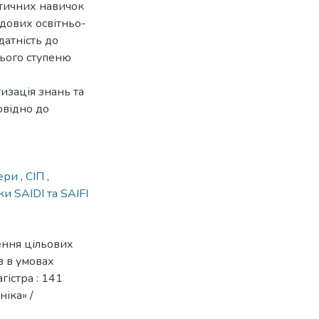
ктичних навичок
адових освітньо-
датність до
нього ступеню
изація знань та
овідно до
зери
,
СІП
,
и SAIDI та SAIFI
ення цільових
в в умовах
гістра : 141
іка» /