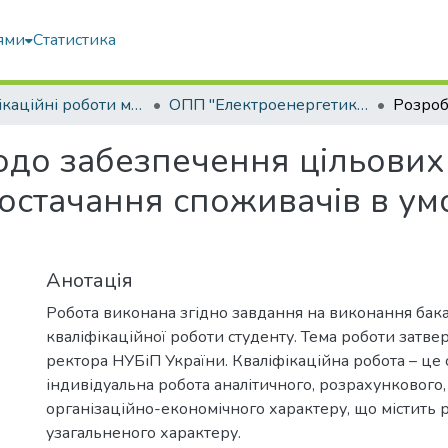
ями
Статистика
Кваліфікаційні роботи магістрів
ОПП "Електроенергетика, електротехніка та електромеханіка"
одо забезпечення цільових
постачання споживачів в у
Анотація
Робота виконана згідно завдання на виконання бак
кваліфікаційної роботи студенту. Тема роботи затв
ректора НУБіП України. Кваліфікаційна робота – це 
індивідуальна робота аналітичного, розрахункового,
організаційно-економічного характеру, що містить 
узагальненого характеру.