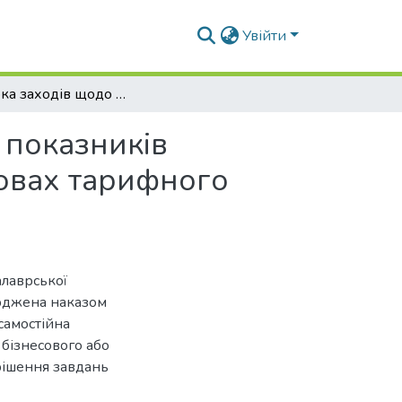
Увійти
Розробка заходів щодо забезпечення цільових показників надійності електропостачання споживачів в умовах тарифного RAB-регулювання
 показників
мовах тарифного
алаврської
ерджена наказом
самостійна
 бізнесового або
рішення завдань