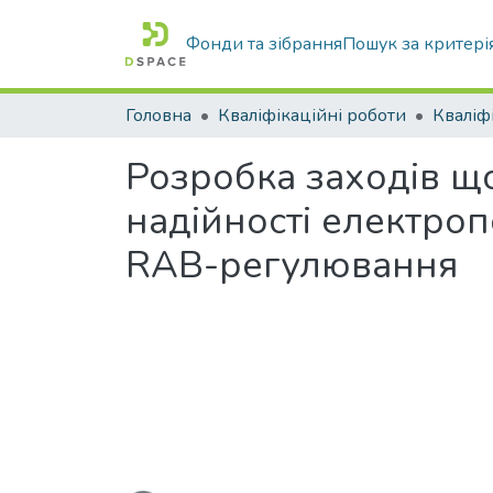
Фонди та зібрання
Пошук за критері
Головна
Кваліфікаційні роботи
Розробка заходів щ
надійності електро
RAB-регулювання
Вантажиться...