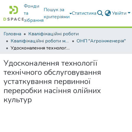
Фонди
Пошук за
та
Статистика
Увійти
критеріями
зібрання
Головна
Кваліфікаційні роботи
Кваліфікаційні роботи магістрів
ОНП "Агроінженерія"
Удосконалення технології технічного обслуговування устаткування первинної переробки насіння олійних культур
Удосконалення технології
технічного обслуговування
устаткування первинної
переробки насіння олійних
культур