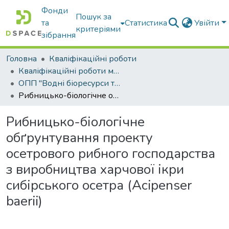
Фонди
Пошук за
та
Статистика
Увійти
критеріями
зібрання
Головна
Кваліфікаційні роботи
Кваліфікаційні роботи магістрів
ОПП "Водні біоресурси та аквакультура"
Рибницько-біологічне обґрунтування проекту осетрового рибного господарства з виробництва харчової ікри сибірського осетра (Acipenser baerii)
Рибницько-біологічне
обґрунтування проекту
осетрового рибного господарства
з виробництва харчової ікри
сибірського осетра (Acipenser
baerii)