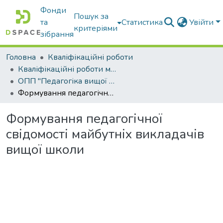
Фонди
Пошук за
та
Статистика
Увійти
критеріями
зібрання
Головна
Кваліфікаційні роботи
Кваліфікаційні роботи магістрів
ОПП "Педагогіка вищої школи"
Формування педагогічної свідомості майбутніх викладачів вищої школи
Формування педагогічної
свідомості майбутніх викладачів
вищої школи