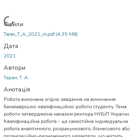
Вантажиться...
Файли
Taran_T_A_2021_m.pdf
(4,35 MB)
Дата
2021
Автори
Таран, Т. А.
Анотація
Робота виконана згідно завдання на виконання
бакалаврської кваліфікаційної роботи студенту. Тема
роботи затверджена наказом ректора НУБіП України.
Кваліфікаційна робота – це самостійна індивідуальна
робота аналітичного, розрахункового, бізнесового або
організаційно-економічного характеру, що містить