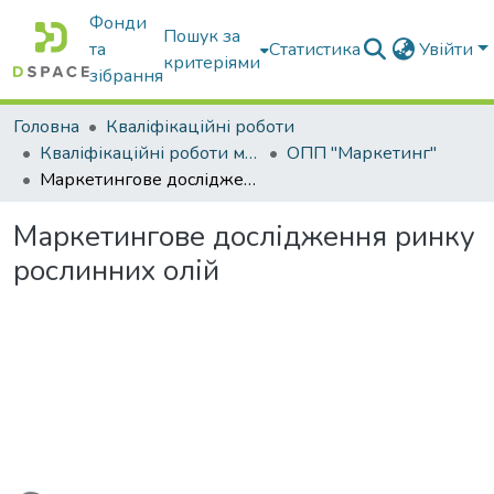
Фонди
Пошук за
та
Статистика
Увійти
критеріями
зібрання
Головна
Кваліфікаційні роботи
Кваліфікаційні роботи магістрів
ОПП "Маркетинг"
Маркетингове дослідження ринку рослинних олій
Маркетингове дослідження ринку
рослинних олій
ажиться...