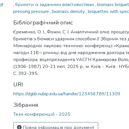
,
брикети із заданими властивостями
,
biomass brique
df
pressing pressure
,
biomass density
,
briquettes with spec
Бібліографічний опис
Єременко, О. І., Фомін, С. І. Аналітичний опис проце
брикетів з біомаси ударним способом // Збірник тез 
Міжнародної науково-технічної конференції «Крама
нагоди 118-ї річниці від дня народження доктора т
професора, віцепрезидента УАСГН Крамарова Вол
(1906-1987) 20-21 лют. 2025 р., м. Київ. - Київ : НУБ
С. 392-395.
URI
https://dglib.nubip.edu.ua/handle/123456789/11309
Зібрання
Тези конференцій - 2025
Повна інформація про документ