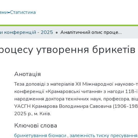
ями
Статистика
и конференцій - 2025
Аналітичний опис процесу утворення брикетів з біомаси ударним способом
роцесу утворення брикетів
Анотація
Теза доповіді з матеріалів ХІІ Міжнародної науково-
конференції «Крамаровські читання» з нагоди 118-ї 
народження доктора технічних наук, професора, в
УАСГН Крамарова Володимира Савовича (1906-1987
2025 р., м. Київ.
Ключові слова
брикетування біомаси
,
залежність тиску пресуванн