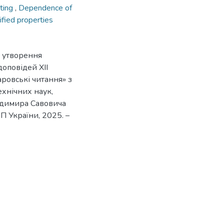
tting
,
Dependence of
ified properties
су утворення
доповідей ХІІ
ровські читання» з
ехнічних наук,
одимира Савовича
іП України, 2025. –