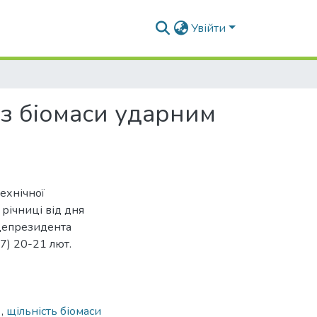
Увійти
 з біомаси ударним
технічної
річниці від дня
іцепрезидента
) 20-21 лют.
я
,
щільність біомаси