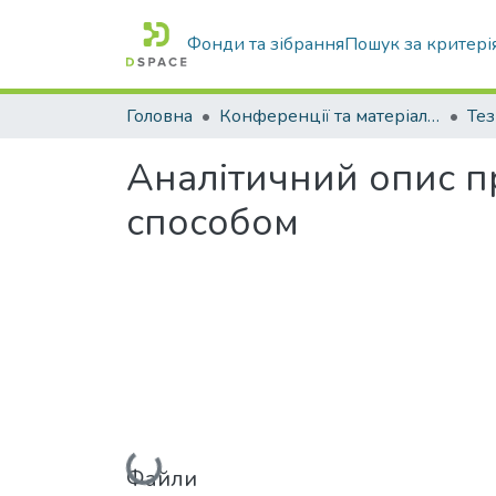
Фонди та зібрання
Пошук за критері
Головна
Конференції та матеріали конференцій
Тез
Аналітичний опис п
способом
Вантажиться...
Файли