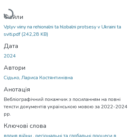
Вантажиться...
Файли
Vplyv viiny na rehionalni ta hlobalni protsesy v Ukraini ta
sviti.pdf
(242,28 KB)
Дата
2024
Автори
Сідько, Лариса Костянтинівна
Анотація
Вебліографічний покажчик з посиланням на повні
тексти документів українською мовою за 2022-2024
рр.
Ключові слова
вплив війни
,
регіональні та глобальні процеси в