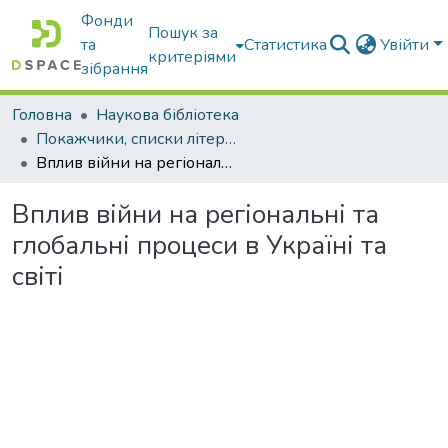
Фонди
Пошук за
та
Статистика
Увійти
критеріями
зібрання
Головна
Наукова бібліотека
Покажчики, списки літератури, сценарії, методичні розробки
Вплив війни на регіональні та глобальні процеси в Україні та світі
Вплив війни на регіональні та
глобальні процеси в Україні та
світі