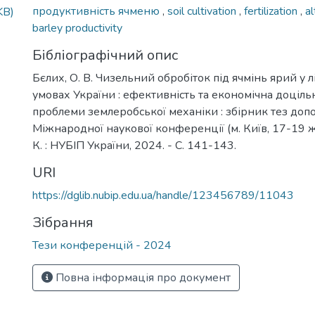
продуктивність ячменю
,
soil cultivation
,
fertilization
,
a
KB)
barley productivity
Бібліографічний опис
Бєлих, О. В. Чизельний обробіток під ячмінь ярий у 
умовах України : ефективність та економічна доцільні
проблеми землеробської механіки : збірник тез доп
Міжнародної наукової конференції (м. Київ, 17-19 ж
К. : НУБІП України, 2024. - С. 141-143.
URI
https://dglib.nubip.edu.ua/handle/123456789/11043
Зібрання
Тези конференцій - 2024
Повна інформація про документ