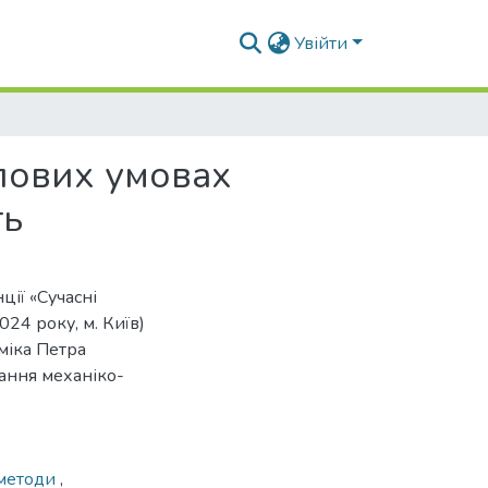
Увійти
епових умовах
ть
ції «Сучасні
24 року, м. Київ)
міка Петра
ання механіко-
 методи
,