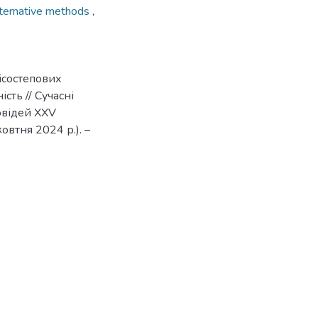
lternative methods
,
лісостепових
сть // Сучасні
овідей XXV
овтня 2024 р.). –