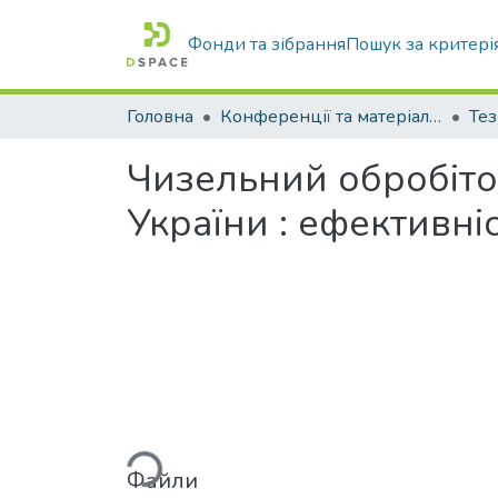
Фонди та зібрання
Пошук за критері
Головна
Конференції та матеріали конференцій
Тез
Чизельний обробіток
України : ефективні
Вантажиться...
Файли