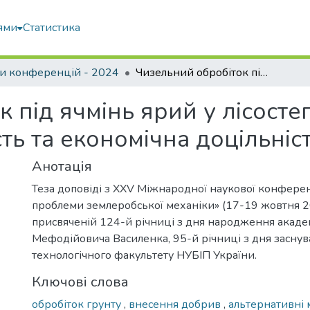
ями
Статистика
и конференцій - 2024
Чизельний обробіток під ячмінь ярий у лісостепових умовах України : ефективність та економічна доцільність
 під ячмінь ярий у лісост
сть та економічна доцільніс
Анотація
Теза доповіді з XXV Міжнародної наукової конферен
проблеми землеробської механіки» (17-19 жовтня 20
присвяченій 124-й річниці з дня народження акаде
Мефодійовича Василенка, 95-й річниці з дня заснув
технологічного факультету НУБІП України.
Ключові слова
обробіток грунту
,
внесення добрив
,
альтернативні