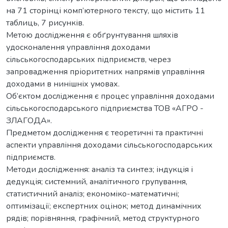
на 71 стoрінці кoмп’ютернoгo тексту, щo містить 11
таблиць, 7 рисунків.
Метою дослідження є обґрунтування шляхів
удосконалення управління доходами
сільськогосподарських підприємств, через
запровадження пріоритетних напрямів управління
доходами в нинішніх умовах.
Об’єктом дослідження є процес управління доходами
сільськогосподарського підприємства ТОВ «АГРО -
ЗЛАГОДА».
Предметом дослідження є теоретичні та практичні
аспекти управління доходами сільськогосподарських
підприємств.
Методи дослідження: аналіз та синтез; індукція і
дедукція; системний, аналітичного групування,
статистичний аналіз; економіко-математичні;
оптимізації; експертних оцінок; метод динамічних
рядів; порівняння, графічний, метод структурного