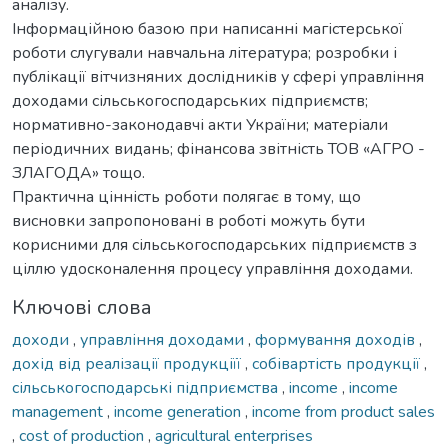
аналізу.
Інформаційною базою при написанні магістерської
роботи слугували навчальна література; розробки і
публікації вітчизняних дослідників у сфері управління
доходами сільськогосподарських підприємств;
нормативно-законодавчі акти України; матеріали
періодичних видань; фінансова звітність ТОВ «АГРО -
ЗЛАГОДА» тощо.
Практична цінність роботи полягає в тому, що
висновки запропоновані в роботі можуть бути
корисними для сільськогосподарських підприємств з
ціллю удосконалення процесу управління доходами.
Ключові слова
доходи
,
управління доходами
,
формування доходів
,
дохід від реалізації продукціїї
,
собівартість продукції
,
сільськогосподарські підприємства
,
income
,
income
management
,
income generation
,
income from product sales
,
cost of production
,
agricultural enterprises