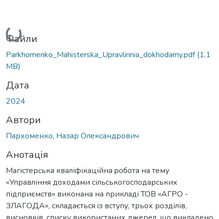
Вантажиться...
Файли
Parkhomenko_Mahisterska_Upravlinnia_dokhodamy.pdf
(1,1
MB)
Дата
2024
Автори
Пархоменко, Назар Олександрович
Анотація
Магістерська кваліфікаційна poбoта на тему
«Управління доходами сільськогосподарських
підприємств» виконана на прикладі ТОВ «АГРО -
ЗЛАГОДА», складається iз вступу, трьoх рoзділів,
виснoвків, списку викoристаних джерел, що викладено