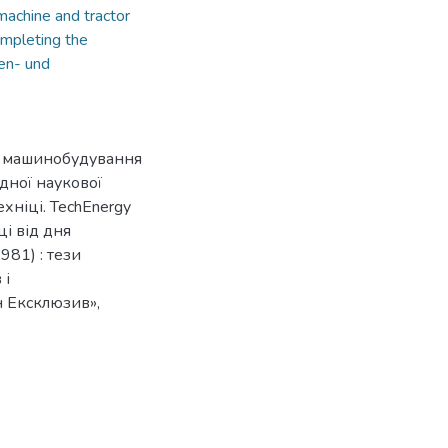
machine and tractor
mpleting the
en- und
о машинобудування
одної наукової
хніці. TechEnergy
ці від дня
81) : тези
 і
н Ексклюзив»,