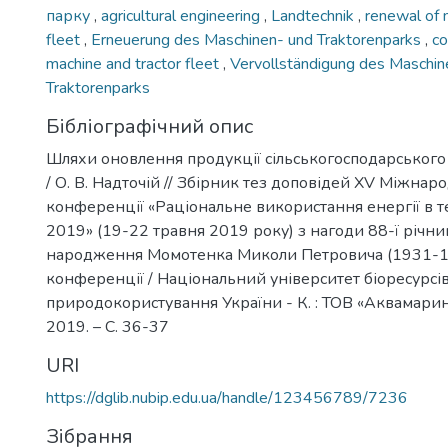
парку
,
agricultural engineering
,
Landtechnik
,
renewal of 
fleet
,
Erneuerung des Maschinen- und Traktorenparks
,
co
machine and tractor fleet
,
Vervollständigung des Maschin
Traktorenparks
Бібліографічний опис
Шляхи оновлення продукції сільськогосподарськог
/ О. В. Надточій // Збірник тез доповідей XV Міжнар
конференції «Раціональне використання енергії в те
2019» (19-22 травня 2019 року) з нагоди 88-ї річни
народження Момотенка Миколи Петровича (1931-19
конференції / Національний університет біоресурсів
природокористування України - К. : ТОВ «Аквамари
2019. – C. 36-37
URI
https://dglib.nubip.edu.ua/handle/123456789/7236
Зібрання