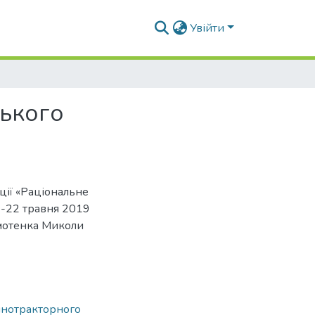
Увійти
ського
ції «Раціональне
19-22 травня 2019
омотенка Миколи
нотракторного