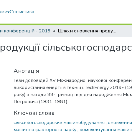
ями
Статистика
и конференцій - 2019
Шляхи оновлення продукції сільськогосподарського машинобудування
одукції сільськогосподар
Анотація
Тези доповідей XV Міжнародної наукової конферен
використання енергії в техніці. TechEnergy 2019» (
року) з нагоди 88-ї річниці від дня народження М
Петровича (1931-1981).
Ключові слова
сільськогосподарське машинобудування
,
оновлення
машиннотракторного парку
,
комплектування машин