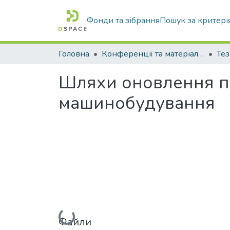
Фонди та зібрання
Пошук за критері
Головна
Конференції та матеріали конференцій
Тез
Шляхи оновлення пр
машинобудування
Вантажиться...
Файли